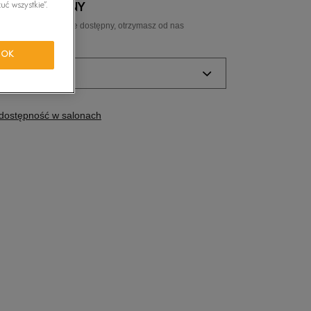
uć wszystkie”.
 NIEDOSTĘPNY
tride Motion
ozmiar, a gdy będzie dostępny, otrzymasz od nas
ail.
OK
orkwear
ozmiar
Powiadom o
dostępność w salonach
dostępności
Powiadom o
dostępności
Powiadom o
dostępności
Powiadom o
dostępności
Powiadom o
dostępności