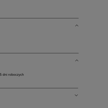
Powiadom o
dostępności
5 dni roboczych