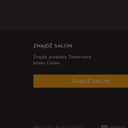
ZNAJDŹ SALON
Znajdż produkty Timberland
blisko Ciebie.
ZNAJDŹ SALON
METODY PŁATNOŚCI