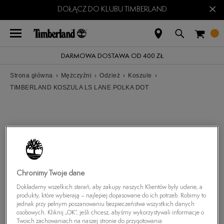
×
DOŁĄCZ DO KLUBU TIMBERLAND
DARMOWA DOSTAWA OD 400 ZŁ
Strona główna
›
Mężczyźni
›
Odzież
›
Koszule
›
TIMBERLAND KOSZULA LS LANE POLKA DOT
Chronimy Twoje dane
Dokładamy wszelkich starań, aby zakupy naszych Klientów były udane, a
produkty, które wybierają – najlepiej dopasowane do ich potrzeb. Robimy to
jednak przy pełnym poszanowaniu bezpieczeństwa wszystkich danych
osobowych. Kliknij „OK”, jeśli chcesz, abyśmy wykorzystywali informacje o
Twoich zachowaniach na naszej stronie do przygotowania