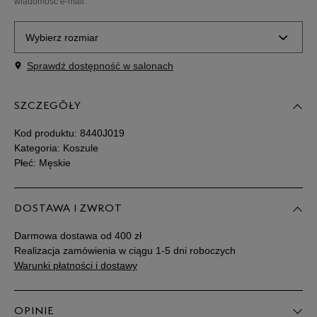
wiadomość e-mail.
Wybierz rozmiar
Sprawdź dostępność w salonach
Powiadom o
S
dostępności
SZCZEGÓŁY
Powiadom o
M
dostępności
Kod produktu:
8440J019
Kategoria: Koszule
Płeć: Męskie
Powiadom o
L
dostępności
DOSTAWA I ZWROT
Powiadom o
XL
dostępności
Darmowa dostawa od 400 zł
Realizacja zamówienia w ciągu 1-5 dni roboczych
Powiadom o
Warunki płatności i dostawy
XXL
dostępności
Powiadom o
OPINIE
XXXL