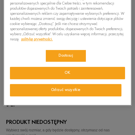
personalizowanych specjalnie dla Ciebie treści, w tym rekomendacji
produktów dopasowanych do Twoich potrzeb i zainteresowań,
spersonalizowanych reklam czy zapamiętywanie wybranych preferencji. W
każdej chwili możesz zmienić swoją decyzję i ustawienia dotyczące plików
cookie wybierając „Dostosuj”. Jeśli nie chcesz otrzymywać
spersonalizowanej oferty produktów, dopasowanych do Twoich preferencji,
wybierz „Odrzuć wszystkie”. W celu uzyskania więcej informacji, przeczytaj
naszą
politykę prywatności.
Dostosuj
OK
Odrzuć wszystkie
TIMBERLAND KOSZULA LS LANE POLKA DOT
0
zł
PRODUKT NIEDOSTĘPNY
Wybierz swój rozmiar, a gdy będzie dostępny, otrzymasz od nas