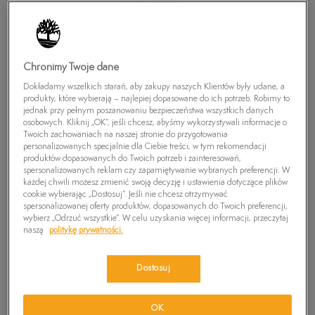
Chronimy Twoje dane
Dokładamy wszelkich starań, aby zakupy naszych Klientów były udane, a
produkty, które wybierają – najlepiej dopasowane do ich potrzeb. Robimy to
jednak przy pełnym poszanowaniu bezpieczeństwa wszystkich danych
osobowych. Kliknij „OK”, jeśli chcesz, abyśmy wykorzystywali informacje o
Twoich zachowaniach na naszej stronie do przygotowania
personalizowanych specjalnie dla Ciebie treści, w tym rekomendacji
produktów dopasowanych do Twoich potrzeb i zainteresowań,
TIMBERLAND KOSZULA LS ALLENDAL RIVER
spersonalizowanych reklam czy zapamiętywanie wybranych preferencji. W
PLAID
każdej chwili możesz zmienić swoją decyzję i ustawienia dotyczące plików
cookie wybierając „Dostosuj”. Jeśli nie chcesz otrzymywać
0
zł
spersonalizowanej oferty produktów, dopasowanych do Twoich preferencji,
wybierz „Odrzuć wszystkie”. W celu uzyskania więcej informacji, przeczytaj
naszą
politykę prywatności.
PRODUKT NIEDOSTĘPNY
Wybierz swój rozmiar, a gdy będzie dostępny, otrzymasz od nas
Dostosuj
wiadomość e-mail.
Wybierz rozmiar
OK