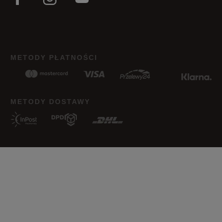
METODY PŁATNOŚCI
METODY DOSTAWY