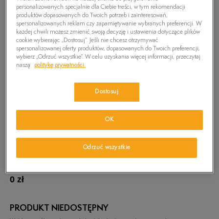
personalizowanych specjalnie dla Ciebie treści, w tym rekomendacji
produktów dopasowanych do Twoich potrzeb i zainteresowań,
spersonalizowanych reklam czy zapamiętywanie wybranych preferencji. W
każdej chwili możesz zmienić swoją decyzję i ustawienia dotyczące plików
cookie wybierając „Dostosuj”. Jeśli nie chcesz otrzymywać
spersonalizowanej oferty produktów, dopasowanych do Twoich preferencji,
wybierz „Odrzuć wszystkie”. W celu uzyskania więcej informacji, przeczytaj
naszą
politykę prywatności.
Dostosuj
OK
Odrzuć wszystkie
TIMBERLAND KOSZULA LS 2 LAYER PLAID
SHIRT
0
zł
PRODUKT NIEDOSTĘPNY