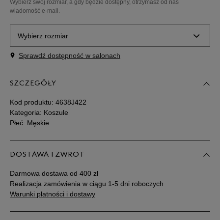
Wybierz swój rozmiar, a gdy będzie dostępny, otrzymasz od nas
wiadomość e-mail.
Wybierz rozmiar
Sprawdź dostępność w salonach
Powiadom o
M
dostępności
SZCZEGÓŁY
Powiadom o
L
dostępności
Kod produktu:
4638J422
Kategoria: Koszule
Płeć: Męskie
Powiadom o
XL
dostępności
DOSTAWA I ZWROT
Powiadom o
XXL
dostępności
Darmowa dostawa od 400 zł
Realizacja zamówienia w ciągu 1-5 dni roboczych
Powiadom o
Warunki płatności i dostawy
XXXL
dostępności