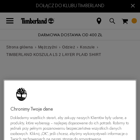
×
DOŁĄCZ DO KLUBU TIMBERLAND
DARMOWA DOSTAWA OD 400 ZŁ
Strona główna
›
Mężczyźni
›
Odzież
›
Koszule
›
TIMBERLAND KOSZULA LS 2 LAYER PLAID SHIRT
Chronimy Twoje dane
Dokładamy wszelkich starań, aby zakupy naszych Klientów były udane, a
produkty, które wybierają – najlepiej dopasowane do ich potrzeb. Robimy to
jednak przy pełnym poszanowaniu bezpieczeństwa wszystkich danych
osobowych. Kliknij „OK”, jeśli chcesz, abyśmy wykorzystywali informacje o
Twoich zachowaniach na naszej stronie do przygotowania