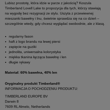
XXL
Lubisz prostotę, która idzie w parze z jakością? Koszula
dostępności
Timberland Lovell Lake to propozycja dla tych, którzy stawiają
na wygodę bez rezygnacji ze stylu. Uszyta z przewiewnej
mieszanki bawełny i lnu, świetnie sprawdza się na co dzień –
szczególnie wtedy, gdy chcesz wyglądać swobodnie, ale z klasą.
regularny fason
haft z logo brandu na lewej piersi
zapięcie na guziki
jednolita, uniwersalna kolorystyka
miękka tkanina łącząca bawełnę i len
długie rękawy
Materiał: 60% bawełna, 40% len
Oryginalny produkt Timberland®
INFORMACJA O POCHODZENIU PRODUKTU:
TIMBERLAND EUROPE BV
Darwin 8
7609 RL Almelo, Netherlands