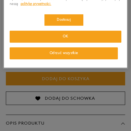
naszą
politykę prywatności.
Kolor:
Zielony
Dostosuj
OK
Wybierz rozmiar
Odrzuć wszystkie
Sprawdź dostępność w salonach
S
DODAJ DO KOSZYKA
M
L
DODAJ DO SCHOWKA
XL
OPIS PRODUKTU
Powiadom o