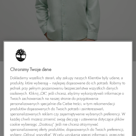
Chronimy Twoje dane
Dokładamy wszelkich starań, aby zakupy naszych Klientów były udane, a
produkty, które wybierają – najlepiej dopasowane do ich potrzeb. Robimy to
jednak przy pełnym poszanowaniu bezpieczeństwa wszystkich danych
osobowych. Kliknij „OK”, jeśli chcesz, abyśmy wykorzystywali informacje o
TIMBERLAND KOSZULA LOVELL LAKE LS
Twoich zachowaniach na naszej stronie do przygotowania
personalizowanych specjalnie dla Ciebie treści, w tym rekomendacji
5.0
(
1
)
produktów dopasowanych do Twoich potrzeb i zainteresowań,
379,99
zł
spersonalizowanych reklam czy zapamiętywanie wybranych preferencji. W
każdej chwili możesz zmienić swoją decyzję i ustawienia dotyczące plików
399,99
zł
-5%
(najniższa cena od momentu wprowadzenia produktu)
cookie wybierając „Dostosuj”. Jeśli nie chcesz otrzymywać
449,99
zł
-16%
(cena początkowa)
spersonalizowanej oferty produktów, dopasowanych do Twoich preferencji,
wybierz „Odrzuć wszystkie”. W celu uzyskania więcej informacji, przeczytaj