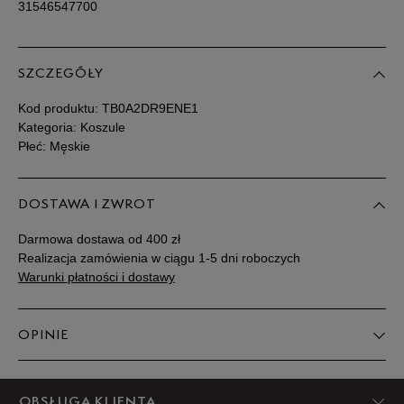
31546547700
SZCZEGÓŁY
Kod produktu:
TB0A2DR9ENE1
Kategoria: Koszule
Płeć: Męskie
DOSTAWA I ZWROT
Darmowa dostawa od 400 zł
Realizacja zamówienia w ciągu 1-5 dni roboczych
Warunki płatności i dostawy
OPINIE
5
OBSŁUGA KLIENTA