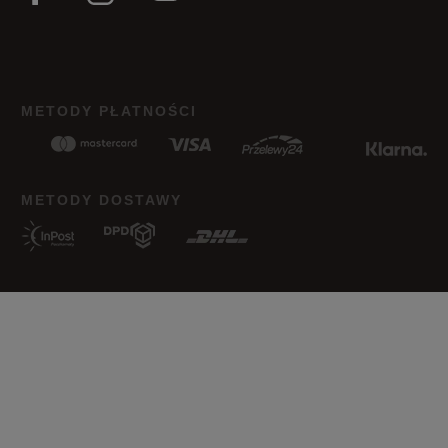
Jak zbieramy opinie?
Opinie klientów
Wyczyść
Szukaj
METODY PŁATNOŚCI
METODY DOSTAWY