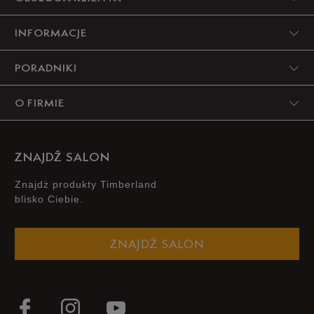
100%
INFORMACJE
4
0%
PORADNIKI
3
0%
O FIRMIE
2
0%
1
0%
ZNAJDŹ SALON
Znajdż produkty Timberland
blisko Ciebie.
Zgodność z rozmiarem
Liczba głosów: 1
ZNAJDŹ SALON
Zaniżony
Zgodny
Zawyżony