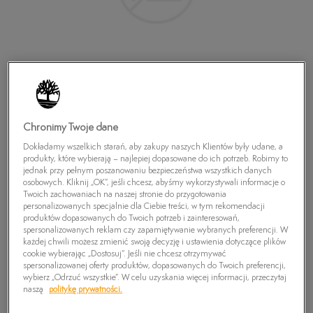
Chronimy Twoje dane
Dokładamy wszelkich starań, aby zakupy naszych Klientów były udane, a
produkty, które wybierają – najlepiej dopasowane do ich potrzeb. Robimy to
jednak przy pełnym poszanowaniu bezpieczeństwa wszystkich danych
osobowych. Kliknij „OK”, jeśli chcesz, abyśmy wykorzystywali informacje o
Twoich zachowaniach na naszej stronie do przygotowania
personalizowanych specjalnie dla Ciebie treści, w tym rekomendacji
TIMBERLAND KILLINGTON H&L 2STRAP CHK
produktów dopasowanych do Twoich potrzeb i zainteresowań,
spersonalizowanych reklam czy zapamiętywanie wybranych preferencji. W
149,99
zł
każdej chwili możesz zmienić swoją decyzję i ustawienia dotyczące plików
cookie wybierając „Dostosuj”. Jeśli nie chcesz otrzymywać
spersonalizowanej oferty produktów, dopasowanych do Twoich preferencji,
wybierz „Odrzuć wszystkie”. W celu uzyskania więcej informacji, przeczytaj
PRODUKT NIEDOSTĘPNY
naszą
politykę prywatności.
Wybierz swój rozmiar, a gdy będzie dostępny, otrzymasz od nas