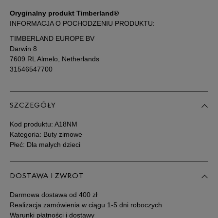
Oryginalny produkt Timberland®
34,5
21 cm
Powiadom o dostępności
INFORMACJA O POCHODZENIU PRODUKTU:
TIMBERLAND EUROPE BV
35
21,5 cm
Powiadom o dostępności
Darwin 8
7609 RL Almelo, Netherlands
31546547700
SZCZEGÓŁY
Kod produktu:
A18NM
Kategoria: Buty zimowe
Płeć: Dla małych dzieci
DOSTAWA I ZWROT
Darmowa dostawa od 400 zł
Realizacja zamówienia w ciągu 1-5 dni roboczych
Warunki płatności i dostawy