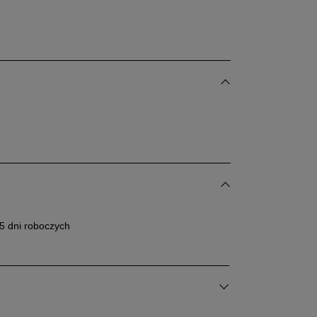
24,5 cm
Powiadom o dostępności
25 cm
Powiadom o dostępności
5 dni roboczych