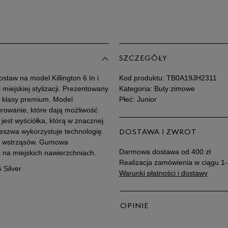
39,5
40
SZCZEGÓŁY
ostaw na model Killington 6 In i
Kod produktu:
TB0A19JH2311
miejskiej stylizacji. Prezentowany
Kategoria: Buty zimowe
 klasy premium. Model
Płeć: Junior
rowanie, które dają możliwość
jest wyściółka, którą w znacznej
eszwa wykorzystuje technologię
DOSTAWA I ZWROT
ję wstrząsów. Gumowa
Darmowa dostawa od 400 zł
na miejskich nawierzchniach.
Realizacja zamówienia w ciągu 1-
 Silver
Warunki płatności i dostawy
OPINIE