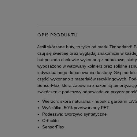
OPIS PRODUKTU
Jeśli skórzane buty, to tylko od marki Timberland! P
czuj się świetnie oraz wyglądaj znakomicie w każdej 
but posiada cholewkę wykonaną z nubukowej skóry
wyposażono w watowany kołnierz oraz solidne sznu
indywidualnego dopasowania do stopy. Siłą modelu 
części wykonano z materiałów recyklingowych. Pod
SensorFlex, która zapewnia znakomitą amortyzac
zwieńczenie podeszwy odpowiada za przyczepność 
Wierzch: skóra naturalna - nubuk z garbarni LWG
Wyściółka: 50% przetworzony PET
Podeszwa: tworzywo syntetyczne
Ortholite
SensorFlex