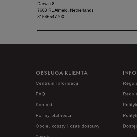
Darwin 8
7609 RL Almelo, Netherlands
31546547700
OBSŁUGA KLIENTA
INFO
Centrum Informacji
Regul
FAQ
Regul
Kontakt
Polity
Formy płatności
Polity
Opcje, koszty i czas dostawy
Dostę
Zwroty