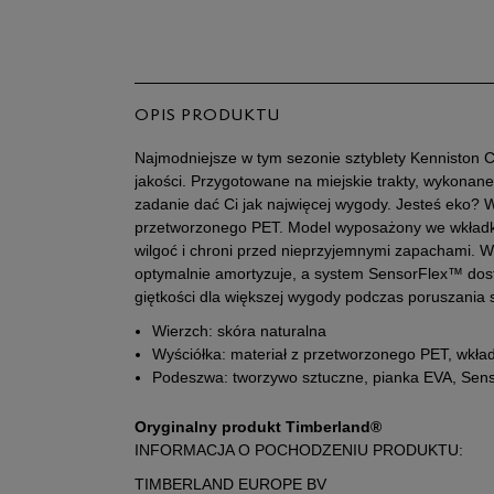
OPIS PRODUKTU
Najmodniejsze w tym sezonie sztyblety Kenniston C
jakości. Przygotowane na miejskie trakty, wykonan
zadanie dać Ci jak najwięcej wygody. Jesteś eko? 
przetworzonego PET. Model wyposażony we wkładkę
wilgoć i chroni przed nieprzyjemnymi zapachami. 
optymalnie amortyzuje, a system SensorFlex™ dosta
giętkości dla większej wygody podczas poruszania 
Wierzch: skóra naturalna
Wyściółka: materiał z przetworzonego PET, wkła
Podeszwa: tworzywo sztuczne, pianka EVA, Sen
Oryginalny produkt Timberland®
INFORMACJA O POCHODZENIU PRODUKTU:
TIMBERLAND EUROPE BV