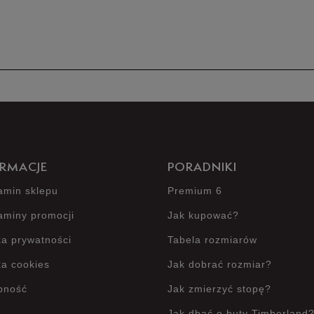
Produkt 
RMACJE
PORADNIKI
amin sklepu
Premium 6
aminy promocji
Jak kupować?
ka prywatności
Tabela rozmiarów
ka cookies
Jak dobrać rozmiar?
pność
Jak zmierzyć stopę?
Jak dbać o buty Timberland