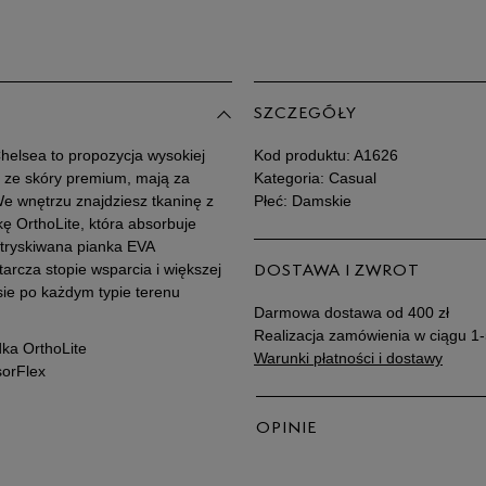
Po
Zo
39,5
40
SZCZEGÓŁY
41
helsea to propozycja wysokiej
Kod produktu:
A1626
e ze skóry premium, mają za
Kategoria: Casual
We wnętrzu znajdziesz tkaninę z
Płeć: Damskie
 OrthoLite, która absorbuje
Wtryskiwana pianka EVA
rcza stopie wsparcia i większej
DOSTAWA I ZWROT
sie po każdym typie terenu
Darmowa dostawa od 400 zł
Realizacja zamówienia w ciągu 1-
dka OrthoLite
Warunki płatności i dostawy
sorFlex
OPINIE