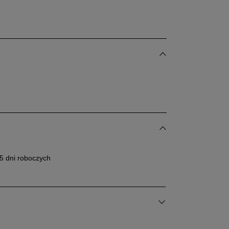
dane w centymetrach wymiary dotyczą długości stopy.
bacz jak zmierzyć stopę?
25,5 cm
Powiadom o dostępności
26 cm
Powiadom o dostępności
26,5 cm
Powiadom o dostępności
5 dni roboczych