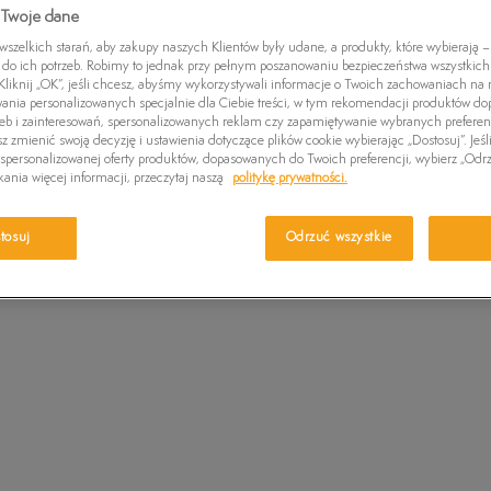
Czapki zimowe
 Twoje dane
Wybierz swój r
Swetry
Euro Sprint
Laurel Court
Greens
wiadomość e-m
zelkich starań, aby zakupy naszych Klientów były udane, a produkty, które wybierają – 
Kurtki zimowe
Killington Trekker
Stone Street
Britton
do ich potrzeb. Robimy to jednak przy pełnym poszanowaniu bezpieczeństwa wszystkic
liknij „OK”, jeśli chcesz, abyśmy wykorzystywali informacje o Twoich zachowaniach na n
Wybierz r
Pro W
wania personalizowanych specjalnie dla Ciebie treści, w tym rekomendacji produktów 
zeb i zainteresowań, spersonalizowanych reklam czy zapamiętywanie wybranych preferen
z zmienić swoją decyzję i ustawienia dotyczące plików cookie wybierając „Dostosuj”. Jeśl
Ro
Sprawdź 
personalizowanej oferty produktów, dopasowanych do Twoich preferencji, wybierz „Odrz
ania więcej informacji, przeczytaj naszą
politykę prywatności.
36
tosuj
Odrzuć wszystkie
37
37,5
38
38,5
39