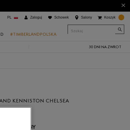
×
PL
Zaloguj
Schowek
Salony
Koszyk
ND
#TIMBERLANDPOLSKA
30 DNI NA ZWROT
CJE
onic Boat Shoes
um 6"
a
 Grove
LAND KENNISTON CHELSEA
 Access
ł
 Trail
 Park
 NIEDOSTĘPNY