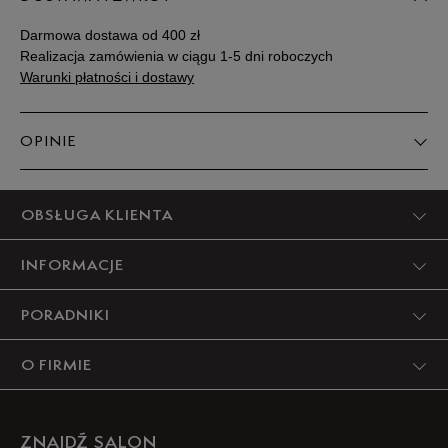
Darmowa dostawa od 400 zł
30
18,5 cm
Powiadom o dostępności
Realizacja zamówienia w ciągu 1-5 dni roboczych
Warunki płatności i dostawy
OPINIE
Produkt nie posiada recenzji
OBSŁUGA KLIENTA
INFORMACJE
PORADNIKI
O FIRMIE
ZNAJDŹ SALON