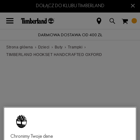
×
DOŁĄCZ DO KLUBU TIMBERLAND
DARMOWA DOSTAWA OD 400 ZŁ
Strona główna
›
Dzieci
›
Buty
›
Trampki
›
TIMBERLAND HOOKSET HANDCRAFTED OXFORD
Chronimy Twoje dane