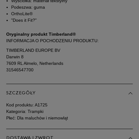
Wyściółka: materiał tekstylny
Podeszwa: guma
OrthoLite®
25
15 cm
Powiadom o dostępności
"Does it Fit?"
25,5
15,5 cm
Powiadom o dostępności
Oryginalny produkt Timberland®
INFORMACJA O POCHODZENIU PRODUKTU:
TIMBERLAND EUROPE BV
26
16 cm
Powiadom o dostępności
Darwin 8
7609 RL Almelo, Netherlands
26,5
16 cm
Powiadom o dostępności
31546547700
27
16,5 cm
Powiadom o dostępności
SZCZEGÓŁY
28
17 cm
Powiadom o dostępności
Kod produktu:
A1725
Kategoria: Trampki
Płeć: Dla maluchów i niemowląt
28,5
17,5 cm
Powiadom o dostępności
29
18 cm
Powiadom o dostępności
DOSTAWA I ZWROT