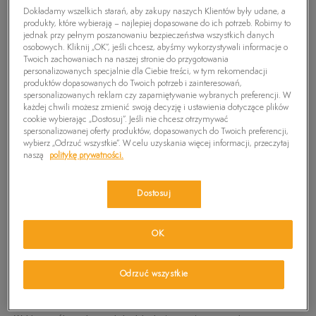
Dokładamy wszelkich starań, aby zakupy naszych Klientów były udane, a
produkty, które wybierają – najlepiej dopasowane do ich potrzeb. Robimy to
jednak przy pełnym poszanowaniu bezpieczeństwa wszystkich danych
osobowych. Kliknij „OK”, jeśli chcesz, abyśmy wykorzystywali informacje o
Twoich zachowaniach na naszej stronie do przygotowania
personalizowanych specjalnie dla Ciebie treści, w tym rekomendacji
produktów dopasowanych do Twoich potrzeb i zainteresowań,
spersonalizowanych reklam czy zapamiętywanie wybranych preferencji. W
każdej chwili możesz zmienić swoją decyzję i ustawienia dotyczące plików
cookie wybierając „Dostosuj”. Jeśli nie chcesz otrzymywać
spersonalizowanej oferty produktów, dopasowanych do Twoich preferencji,
wybierz „Odrzuć wszystkie”. W celu uzyskania więcej informacji, przeczytaj
naszą
politykę prywatności.
Dostosuj
TIMBERLAND HOOKSET HANDCRAFTED
OK
OXFORD
49,99
zł
Odrzuć wszystkie
PRODUKT NIEDOSTĘPNY