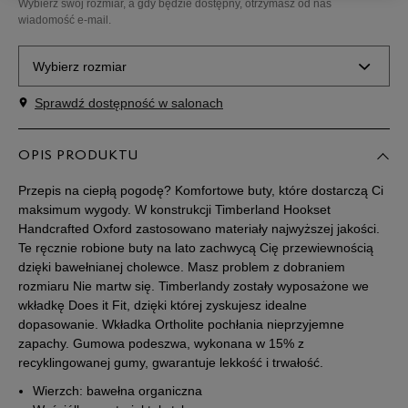
Wybierz swój rozmiar, a gdy będzie dostępny, otrzymasz od nas
wiadomość e-mail.
Wybierz rozmiar
Sprawdź dostępność w salonach
Rozmiary EU
Rozmiary US
21
12,5 cm
OPIS PRODUKTU
Powiadom o dostępności
Przepis na ciepłą pogodę? Komfortowe buty, które dostarczą Ci
22
13 cm
Powiadom o dostępności
maksimum wygody. W konstrukcji Timberland Hookset
Handcrafted Oxford zastosowano materiały najwyższej jakości.
Te ręcznie robione buty na lato zachwycą Cię przewiewnością
22,5
13,5 cm
Powiadom o dostępności
dzięki bawełnianej cholewce. Masz problem z dobraniem
rozmiaru Nie martw się. Timberlandy zostały wyposażone we
wkładkę Does it Fit, dzięki której zyskujesz idealne
23
14 cm
Powiadom o dostępności
dopasowanie. Wkładka Ortholite pochłania nieprzyjemne
zapachy. Gumowa podeszwa, wykonana w 15% z
23,5
14 cm
Powiadom o dostępności
recyklingowanej gumy, gwarantuje lekkość i trwałość.
Wierzch: bawełna organiczna
24
14,5 cm
Powiadom o dostępności