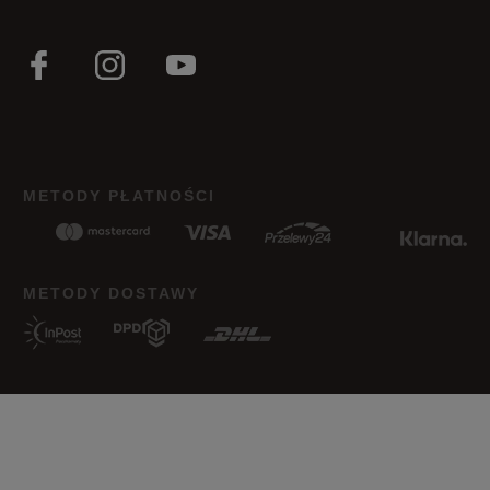
METODY PŁATNOŚCI
METODY DOSTAWY