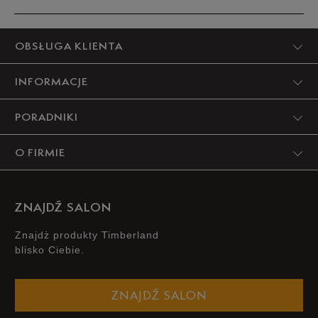
39,5
24,5 cm
Powiadom o dostępności
Produkt nie posiada recenzji
OBSŁUGA KLIENTA
40
25 cm
Powiadom o dostępności
INFORMACJE
Podane w centymetrach wymiary dotyczą długości stopy.
PORADNIKI
Zobacz jak zmierzyć stopę?
O FIRMIE
ZNAJDŹ SALON
Znajdż produkty Timberland
blisko Ciebie.
ZNAJDŹ SALON