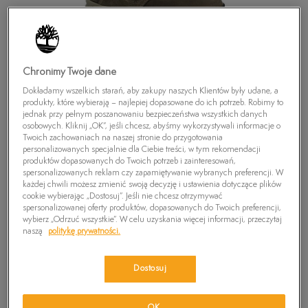
Chronimy Twoje dane
Dokładamy wszelkich starań, aby zakupy naszych Klientów były udane, a
produkty, które wybierają – najlepiej dopasowane do ich potrzeb. Robimy to
jednak przy pełnym poszanowaniu bezpieczeństwa wszystkich danych
osobowych. Kliknij „OK”, jeśli chcesz, abyśmy wykorzystywali informacje o
Twoich zachowaniach na naszej stronie do przygotowania
personalizowanych specjalnie dla Ciebie treści, w tym rekomendacji
produktów dopasowanych do Twoich potrzeb i zainteresowań,
spersonalizowanych reklam czy zapamiętywanie wybranych preferencji. W
każdej chwili możesz zmienić swoją decyzję i ustawienia dotyczące plików
cookie wybierając „Dostosuj”. Jeśli nie chcesz otrzymywać
spersonalizowanej oferty produktów, dopasowanych do Twoich preferencji,
TIMBERLAND GT SCRAMBLE FTK
wybierz „Odrzuć wszystkie”. W celu uzyskania więcej informacji, przeczytaj
naszą
politykę prywatności.
0
zł
Dostosuj
PRODUKT NIEDOSTĘPNY
Wybierz swój rozmiar, a gdy będzie dostępny, otrzymasz od nas