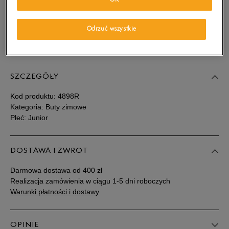
OK
wiadomość e-mail.
Wybierz rozmiar
Odrzuć wszystkie
Sprawdź dostępność w salonach
Rozmiary EU
Rozmiary US
SZCZEGÓŁY
35,5
22 cm
Powiadom o dostępności
Kod produktu:
4898R
36
22,5 cm
Powiadom o dostępności
Kategoria: Buty zimowe
Płeć: Junior
37
22,5 cm
Powiadom o dostępności
DOSTAWA I ZWROT
37,5
23 cm
Powiadom o dostępności
Darmowa dostawa od 400 zł
Realizacja zamówienia w ciągu 1-5 dni roboczych
38
23,5 cm
Powiadom o dostępności
Warunki płatności i dostawy
39
24 cm
Powiadom o dostępności
OPINIE