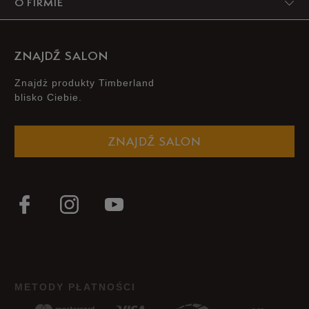
O FIRMIE
2
0%
1
0%
ZNAJDŹ SALON
Znajdż produkty Timberland
blisko Ciebie.
Jak zbieramy opinie?
ZNAJDŹ SALON
Opinie klientów
Wyczyść
Szukaj
METODY PŁATNOŚCI