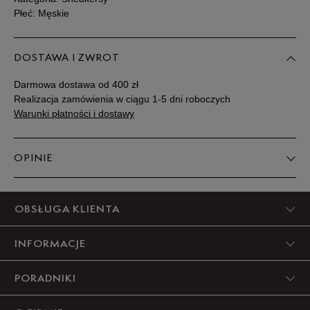
Płeć: Męskie
DOSTAWA I ZWROT
Darmowa dostawa od 400 zł
Realizacja zamówienia w ciągu 1-5 dni roboczych
Warunki płatności i dostawy
OPINIE
5
OBSŁUGA KLIENTA
100%
INFORMACJE
4
0%
PORADNIKI
3
0%