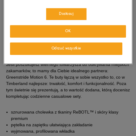
Wybierz swój rozmiar, a gdy będzie dostępny, otrzymasz od nas
wiadomość e-mail.
Dostosuj
Wybierz rozmiar
OK
Sprawdź dostępność w salonach
Rozmiary EU
Rozmiary US
Odrzuć wszystkie
40
25 cm
OPIS PRODUKTU
Powiadom o dostępności
Jeśli poszukujesz wiernego towarzysza do odkrywania miejskich
41
25,5 cm
Powiadom o dostępności
zakamarków, to mamy dla Ciebie idealnego partnera:
Greenstride Motion 6. Te buty łączą w sobie wszystko to, co w
Timberland najlepsze: trwałość, komfort i funkcjonalność. Poza
41,5
26 cm
Powiadom o dostępności
tym świetnie się prezentują, a to wartość dodana, którą docenisz
kompletując codzienne casualowe sety.
42
26,5 cm
Powiadom o dostępności
sznurowana cholewka z tkaniny ReBOTL™ i skóry klasy
premium
43
27 cm
Powiadom o dostępności
pętelka na zapiętku ułatwiająca zakładanie
wyjmowana, profilowana wkładka