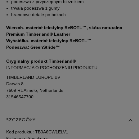
43,5
27,5 cm
Powiadom o dostępności
podeszwa z przyczepnym bieżnikiem
trwała podeszwa z gumy
brandowe detale po bokach
44
28 cm
Powiadom o dostępności
Wierzch: materiał tekstylny ReBOTL™, skóra naturalna
Premium Timberland® Leather
44,5
28,5 cm
Powiadom o dostępności
Wyściółka: materiał tekstylny ReBOTL™
Podeszwa: GreenStride™
45
29 cm
Powiadom o dostępności
Oryginalny produkt Timberland®
INFORMACJA O POCHODZENIU PRODUKTU:
45,5
29,5 cm
Powiadom o dostępności
TIMBERLAND EUROPE BV
Darwin 8
46
30 cm
Powiadom o dostępności
7609 RL Almelo, Netherlands
31546547700
47,5
31 cm
Powiadom o dostępności
SZCZEGÓŁY
Podane w centymetrach wymiary dotyczą długości stopy.
Zobacz jak zmierzyć stopę?
Kod produktu:
TB0A6CW1ELV1
Kategoria: Sneakersy