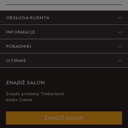
5
OBSŁUGA KLIENTA
96%
INFORMACJE
4
4%
PORADNIKI
3
0%
O FIRMIE
2
0%
1
0%
ZNAJDŹ SALON
Znajdż produkty Timberland
blisko Ciebie.
Szerokość
Liczba głosów: 7
ZNAJDŹ SALON
Wąski
Standardowy
Szeroki