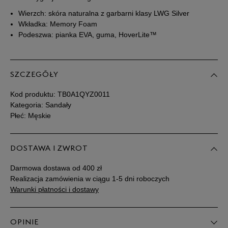
46
30 cm
Powiadom o dostępności
Wierzch: skóra naturalna z garbarni klasy LWG Silver
Wkładka: Memory Foam
47,5
31 cm
Powiadom o dostępności
Podeszwa: pianka EVA, guma, HoverLite™
Podane w centymetrach wymiary dotyczą długości stopy.
Zobacz jak zmierzyć stopę?
SZCZEGÓŁY
Kod produktu:
TB0A1QYZ0011
Kategoria: Sandały
Płeć: Męskie
DOSTAWA I ZWROT
Darmowa dostawa od 400 zł
Realizacja zamówienia w ciągu 1-5 dni roboczych
Warunki płatności i dostawy
OPINIE