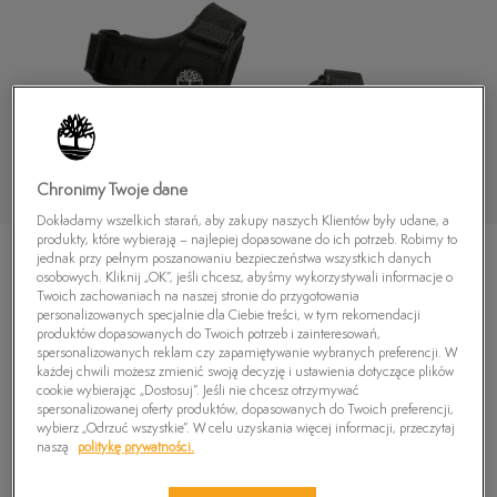
Chronimy Twoje dane
Dokładamy wszelkich starań, aby zakupy naszych Klientów były udane, a
produkty, które wybierają – najlepiej dopasowane do ich potrzeb. Robimy to
jednak przy pełnym poszanowaniu bezpieczeństwa wszystkich danych
osobowych. Kliknij „OK”, jeśli chcesz, abyśmy wykorzystywali informacje o
Twoich zachowaniach na naszej stronie do przygotowania
personalizowanych specjalnie dla Ciebie treści, w tym rekomendacji
produktów dopasowanych do Twoich potrzeb i zainteresowań,
TIMBERLAND GOVERNOR'S ISLAND 3 STRAP
spersonalizowanych reklam czy zapamiętywanie wybranych preferencji. W
każdej chwili możesz zmienić swoją decyzję i ustawienia dotyczące plików
5.0
(
23
)
cookie wybierając „Dostosuj”. Jeśli nie chcesz otrzymywać
229,99
zł
spersonalizowanej oferty produktów, dopasowanych do Twoich preferencji,
wybierz „Odrzuć wszystkie”. W celu uzyskania więcej informacji, przeczytaj
naszą
politykę prywatności.
PRODUKT NIEDOSTĘPNY