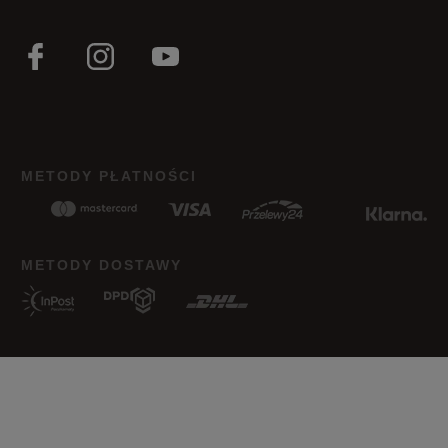
Zgodność z rozmiarem
Liczba głosów: 8
Zaniżony
Zgodny
Zawyżony
Jak zbieramy opinie?
METODY PŁATNOŚCI
Opinie klientów
Wyczyść
Szukaj
METODY DOSTAWY