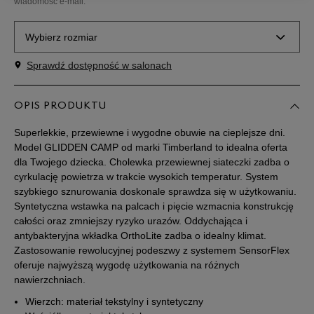
wiadomość e-mail.
Wybierz rozmiar
Sprawdź dostępność w salonach
Rozmiary EU
Rozmiary US
30,5
18,5 cm
OPIS PRODUKTU
Powiadom o dostępności
Superlekkie, przewiewne i wygodne obuwie na cieplejsze dni.
31
19 cm
Powiadom o dostępności
Model GLIDDEN CAMP od marki Timberland to idealna oferta
dla Twojego dziecka. Cholewka przewiewnej siateczki zadba o
cyrkulację powietrza w trakcie wysokich temperatur. System
32
19,5 cm
Powiadom o dostępności
szybkiego sznurowania doskonale sprawdza się w użytkowaniu.
Syntetyczna wstawka na palcach i pięcie wzmacnia konstrukcję
całości oraz zmniejszy ryzyko urazów. Oddychająca i
32,5
20 cm
Powiadom o dostępności
antybakteryjna wkładka OrthoLite zadba o idealny klimat.
Zastosowanie rewolucyjnej podeszwy z systemem SensorFlex
33
20,5 cm
Powiadom o dostępności
oferuje najwyższą wygodę użytkowania na różnych
nawierzchniach.
34
20,5 cm
Powiadom o dostępności
Wierzch: materiał tekstylny i syntetyczny