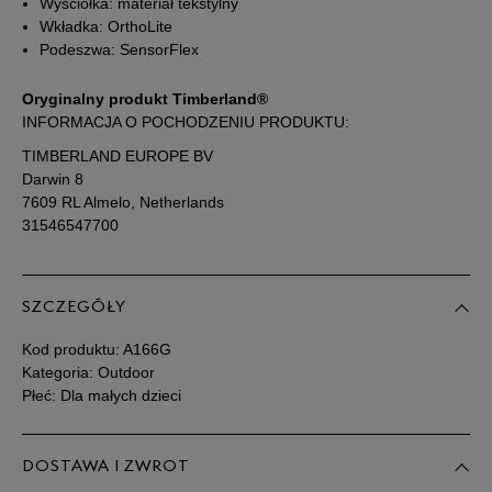
Wyściółka: materiał tekstylny
Wkładka: OrthoLite
34,5
21 cm
Powiadom o dostępności
Podeszwa: SensorFlex
35
21,5 cm
Powiadom o dostępności
Oryginalny produkt Timberland®
INFORMACJA O POCHODZENIU PRODUKTU:
TIMBERLAND EUROPE BV
36
22,5 cm
Powiadom o dostępności
Darwin 8
7609 RL Almelo, Netherlands
31546547700
Podane w centymetrach wymiary dotyczą długości stopy.
Zobacz jak zmierzyć stopę?
SZCZEGÓŁY
Kod produktu:
A166G
Kategoria: Outdoor
Płeć: Dla małych dzieci
DOSTAWA I ZWROT