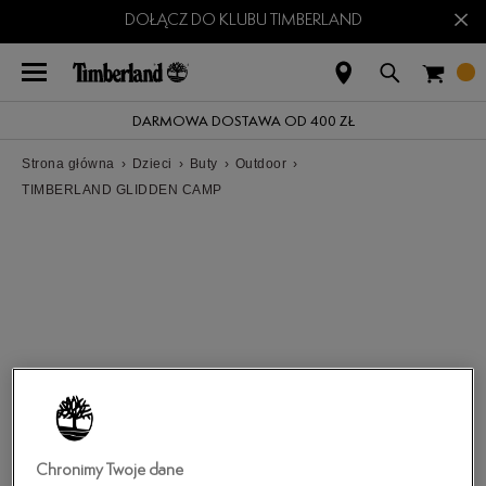
×
DOŁĄCZ DO KLUBU TIMBERLAND
DARMOWA DOSTAWA OD 400 ZŁ
Strona główna
›
Dzieci
›
Buty
›
Outdoor
›
TIMBERLAND GLIDDEN CAMP
Chronimy Twoje dane