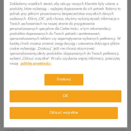
Dokładamy wszelkich starań, aby zakupy naszych Klientów były udane, a
produkty, które wybierają – najlepiej dopasowane do ich potrzeb. Robimy to
jednak przy pełnym poszanowaniu bezpieczeństwa wszystkich danych
osobowych. Kliknij „OK”, jeśli chcesz, abyśmy wykorzystywali informacje o
Twoich zachowaniach na naszej stronie do przygotowania
personalizowanych specjalnie dla Ciebie treści, w tym rekomendacji
produktów dopasowanych do Twoich potrzeb i zainteresowań,
spersonalizowanych reklam czy zapamiętywanie wybranych preferencji. W
każdej chwili możesz zmienić swoją decyzję i ustawienia dotyczące plików
cookie wybierając „Dostosuj”. Jeśli nie chcesz otrzymywać
spersonalizowanej oferty produktów, dopasowanych do Twoich preferencji,
wybierz „Odrzuć wszystkie”. W celu uzyskania więcej informacji, przeczytaj
naszą
politykę prywatności.
Dostosuj
TIMBERLAND GLIDDEN CAMP
OK
99,99
zł
Odrzuć wszystkie
PRODUKT NIEDOSTĘPNY
Wybierz swój rozmiar, a gdy będzie dostępny, otrzymasz od nas