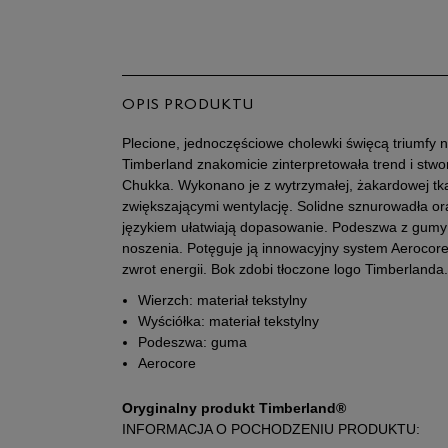
OPIS PRODUKTU
Plecione, jednoczęściowe cholewki święcą triumfy n
Timberland znakomicie zinterpretowała trend i stwo
Chukka. Wykonano je z wytrzymałej, żakardowej tka
zwiększającymi wentylację. Solidne sznurowadła or
językiem ułatwiają dopasowanie. Podeszwa z gumy 
noszenia. Potęguje ją innowacyjny system Aerocore
zwrot energii. Bok zdobi tłoczone logo Timberlanda.
Wierzch: materiał tekstylny
Wyściółka: materiał tekstylny
Podeszwa: guma
Aerocore
Oryginalny produkt Timberland®
INFORMACJA O POCHODZENIU PRODUKTU: