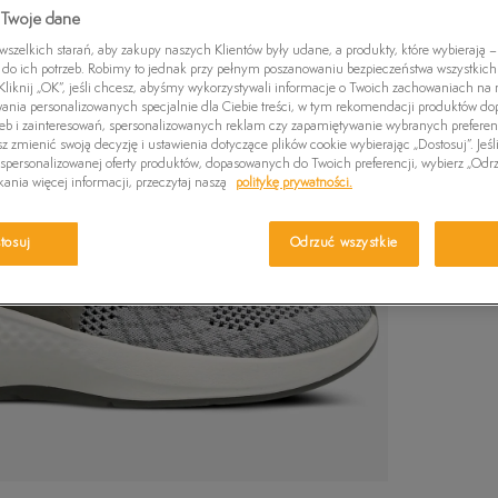
Czapki zimowe
Wybierz swój r
 Twoje dane
Swetry
Euro Sprint
Laurel Court
Greens
wiadomość e-m
zelkich starań, aby zakupy naszych Klientów były udane, a produkty, które wybierają – 
Kurtki zimowe
Killington Trekker
Stone Street
Britton
do ich potrzeb. Robimy to jednak przy pełnym poszanowaniu bezpieczeństwa wszystkic
liknij „OK”, jeśli chcesz, abyśmy wykorzystywali informacje o Twoich zachowaniach na n
Wybierz r
Pro W
wania personalizowanych specjalnie dla Ciebie treści, w tym rekomendacji produktów 
zeb i zainteresowań, spersonalizowanych reklam czy zapamiętywanie wybranych preferen
z zmienić swoją decyzję i ustawienia dotyczące plików cookie wybierając „Dostosuj”. Jeśl
Ro
Sprawdź 
personalizowanej oferty produktów, dopasowanych do Twoich preferencji, wybierz „Odrz
ania więcej informacji, przeczytaj naszą
politykę prywatności.
34,5
tosuj
Odrzuć wszystkie
35
35,5
36
37
37,5