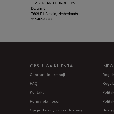
TIMBERLAND EUROPE BV
Darwin 8
7609 RL Almelo, Netherlands
31546547700
OBSŁUGA KLIENTA
INFO
Centrum Informacji
Regul
FAQ
Regul
Kontakt
Polity
Formy płatności
Polity
Opcje, koszty i czas dostawy
Dostę