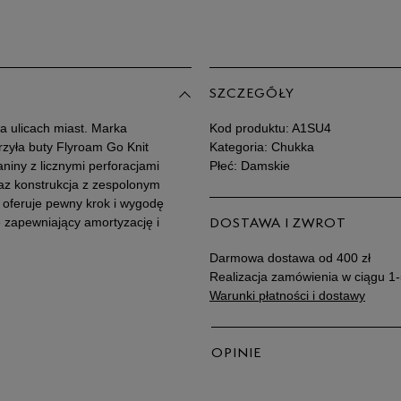
Po
Zo
38
38,5
SZCZEGÓŁY
39
a ulicach miast. Marka
Kod produktu:
A1SU4
rzyła buty Flyroam Go Knit
Kategoria: Chukka
niny z licznymi perforacjami
Płeć: Damskie
39,5
az konstrukcja z zespolonym
oferuje pewny krok i wygodę
40
 zapewniający amortyzację i
DOSTAWA I ZWROT
Darmowa dostawa od 400 zł
41
Realizacja zamówienia w ciągu 1-
Warunki płatności i dostawy
41,5
OPINIE
42