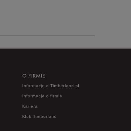
28 cm
Powiadom o dostępności
nie posiada recenzji
O FIRMIE
Informacje o Timberland.pl
Informacje o firmie
Kariera
Klub Timberland