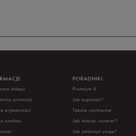
42
Produkt 
RMACJE
PORADNIKI
amin sklepu
Premium 6
aminy promocji
Jak kupować?
ka prywatności
Tabela rozmiarów
ka cookies
Jak dobrać rozmiar?
pność
Jak zmierzyć stopę?