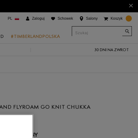
×
PL
Zaloguj
Schowek
Salony
Koszyk
ND
#TIMBERLANDPOLSKA
30 DNI NA ZWROT
CJE
onic Boat Shoes
um 6"
a
 Grove
LAND FLYROAM GO KNIT CHUKKA
 Access
ł
 Trail
 Park
 NIEDOSTĘPNY