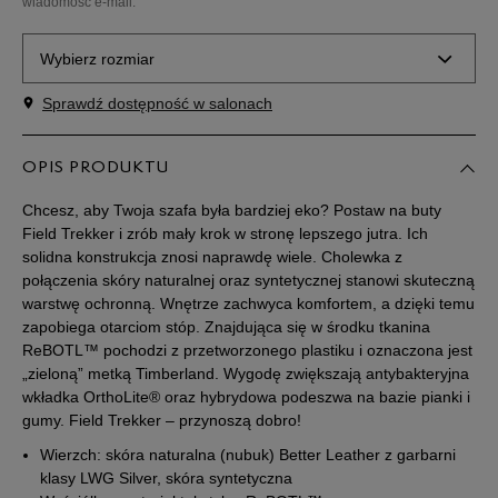
wiadomość e-mail.
Wybierz rozmiar
Sprawdź dostępność w salonach
Rozmiary EU
Rozmiary US
40
25 cm
OPIS PRODUKTU
Powiadom o dostępności
Chcesz, aby Twoja szafa była bardziej eko? Postaw na buty
41
25,5 cm
Powiadom o dostępności
Field Trekker i zrób mały krok w stronę lepszego jutra. Ich
solidna konstrukcja znosi naprawdę wiele. Cholewka z
połączenia skóry naturalnej oraz syntetycznej stanowi skuteczną
41,5
26 cm
Powiadom o dostępności
warstwę ochronną. Wnętrze zachwyca komfortem, a dzięki temu
zapobiega otarciom stóp. Znajdująca się w środku tkanina
ReBOTL™ pochodzi z przetworzonego plastiku i oznaczona jest
42
26,5 cm
Powiadom o dostępności
„zieloną” metką Timberland. Wygodę zwiększają antybakteryjna
wkładka OrthoLite® oraz hybrydowa podeszwa na bazie pianki i
43
27 cm
Powiadom o dostępności
gumy. Field Trekker – przynoszą dobro!
Wierzch: skóra naturalna (nubuk) Better Leather z garbarni
43,5
27,5 cm
Powiadom o dostępności
klasy LWG Silver, skóra syntetyczna