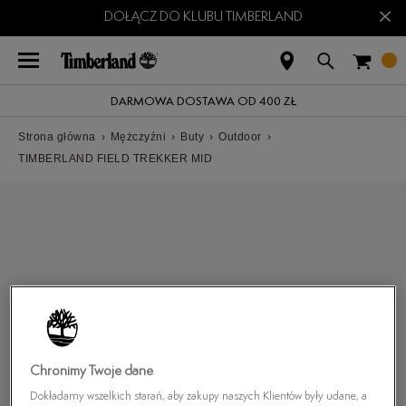
×
DOŁĄCZ DO KLUBU TIMBERLAND
DARMOWA DOSTAWA OD 400 ZŁ
Strona główna
›
Mężczyźni
›
Buty
›
Outdoor
›
TIMBERLAND FIELD TREKKER MID
Chronimy Twoje dane
Dokładamy wszelkich starań, aby zakupy naszych Klientów były udane, a