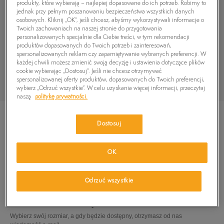
produkty, które wybierają – najlepiej dopasowane do ich potrzeb. Robimy to
jednak przy pełnym poszanowaniu bezpieczeństwa wszystkich danych
osobowych. Kliknij „OK”, jeśli chcesz, abyśmy wykorzystywali informacje o
Twoich zachowaniach na naszej stronie do przygotowania
personalizowanych specjalnie dla Ciebie treści, w tym rekomendacji
produktów dopasowanych do Twoich potrzeb i zainteresowań,
spersonalizowanych reklam czy zapamiętywanie wybranych preferencji. W
każdej chwili możesz zmienić swoją decyzję i ustawienia dotyczące plików
cookie wybierając „Dostosuj”. Jeśli nie chcesz otrzymywać
spersonalizowanej oferty produktów, dopasowanych do Twoich preferencji,
wybierz „Odrzuć wszystkie”. W celu uzyskania więcej informacji, przeczytaj
naszą
politykę prywatności.
Dostosuj
OK
TIMBERLAND FIELD TREKKER MID
469,99
zł
Odrzuć wszystkie
PRODUKT NIEDOSTĘPNY
Wybierz swój rozmiar, a gdy będzie dostępny, otrzymasz od nas