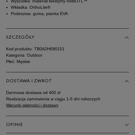
Wyściółka: materiał tekstylny ReBOTL™
Wkładka: OrthoLite®
44
28 cm
Powiadom o dostępności
Podeszwa: guma, pianka EVA
44,5
28,5 cm
Powiadom o dostępności
SZCZEGÓŁY
45
29 cm
Powiadom o dostępności
Kod produktu:
TB0A2H690151
Kategoria: Outdoor
45,5
29,5 cm
Powiadom o dostępności
Płeć: Męskie
46
30 cm
Powiadom o dostępności
DOSTAWA I ZWROT
Darmowa dostawa od 400 zł
47,5
31 cm
Powiadom o dostępności
Realizacja zamówienia w ciągu 1-5 dni roboczych
Warunki płatności i dostawy
Podane w centymetrach wymiary dotyczą długości stopy.
Zobacz jak zmierzyć stopę?
OPINIE