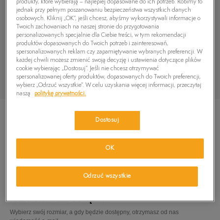
produkty, które wybierają – najlepiej dopasowane do ich potrzeb. Robimy to
jednak przy pełnym poszanowaniu bezpieczeństwa wszystkich danych
osobowych. Kliknij „OK”, jeśli chcesz, abyśmy wykorzystywali informacje o
Twoich zachowaniach na naszej stronie do przygotowania
personalizowanych specjalnie dla Ciebie treści, w tym rekomendacji
produktów dopasowanych do Twoich potrzeb i zainteresowań,
spersonalizowanych reklam czy zapamiętywanie wybranych preferencji. W
każdej chwili możesz zmienić swoją decyzję i ustawienia dotyczące plików
cookie wybierając „Dostosuj”. Jeśli nie chcesz otrzymywać
spersonalizowanej oferty produktów, dopasowanych do Twoich preferencji,
wybierz „Odrzuć wszystkie”. W celu uzyskania więcej informacji, przeczytaj
naszą
politykę prywatności.
Dostosuj
OK
TIMBERLAND FIELD TREKKER MID
409,99
zł
Odrzuć wszystkie
PRODUKT NIEDOSTĘPNY
Wybierz swój rozmiar, a gdy będzie dostępny, otrzymasz od nas