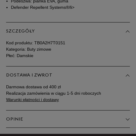
Podeszwa: pianka EVA, guma
Defender Repellent Systems®/li>
39,5
25,5 cm
Powiadom o dostępności
40
26 cm
Powiadom o dostępności
SZCZEGÓŁY
Kod produktu:
TB0A2H7T0151
41
26,5 cm
Powiadom o dostępności
Kategoria: Buty zimowe
Płeć: Damskie
41,5
27 cm
Powiadom o dostępności
DOSTAWA I ZWROT
Podane w centymetrach wymiary dotyczą długości stopy.
Zobacz jak zmierzyć stopę?
Darmowa dostawa od 400 zł
Realizacja zamówienia w ciągu 1-5 dni roboczych
Warunki płatności i dostawy
OPINIE