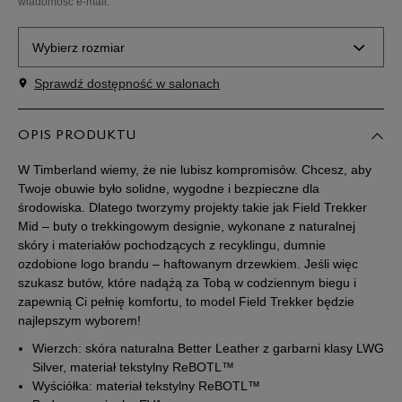
wiadomość e-mail.
Wybierz rozmiar
Sprawdź dostępność w salonach
Rozmiary EU
Rozmiary US
36
22,5 cm
OPIS PRODUKTU
Powiadom o dostępności
W Timberland wiemy, że nie lubisz kompromisów. Chcesz, aby
37
23 cm
Powiadom o dostępności
Twoje obuwie było solidne, wygodne i bezpieczne dla
środowiska. Dlatego tworzymy projekty takie jak Field Trekker
Mid – buty o trekkingowym designie, wykonane z naturalnej
37,5
23,5 cm
Powiadom o dostępności
skóry i materiałów pochodzących z recyklingu, dumnie
ozdobione logo brandu – haftowanym drzewkiem. Jeśli więc
szukasz butów, które nadążą za Tobą w codziennym biegu i
38
24 cm
Powiadom o dostępności
zapewnią Ci pełnię komfortu, to model Field Trekker będzie
najlepszym wyborem!
38,5
24,5 cm
Powiadom o dostępności
Wierzch: skóra naturalna Better Leather z garbarni klasy LWG
Silver, materiał tekstylny ReBOTL™
39
25 cm
Powiadom o dostępności
Wyściółka: materiał tekstylny ReBOTL™