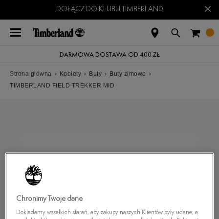
×
DOŁĄCZ DO KLUBU TIMBERLAND
DARMOWA DOSTAWA OD 400 ZŁ
Strona główna
›
Kobiety
›
Buty
›
Buty zimowe
›
TIMBERLAND FIELD TREKKER MID
Chronimy Twoje dane
Dokładamy wszelkich starań, aby zakupy naszych Klientów były udane, a