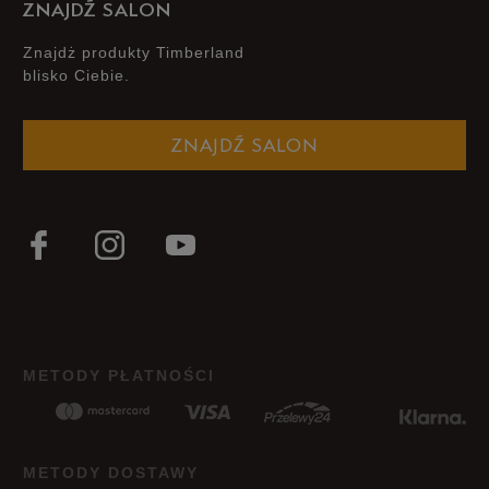
ZNAJDŹ SALON
Znajdż produkty Timberland
blisko Ciebie.
Szerokość
Liczba głosów: 2
ZNAJDŹ SALON
Wąski
Standardowy
Szeroki
Zgodność z rozmiarem
Liczba głosów: 2
Zaniżony
Zgodny
Zawyżony
Jak zbieramy opinie?
METODY PŁATNOŚCI
Opinie klientów
Wyczyść
Szukaj
METODY DOSTAWY