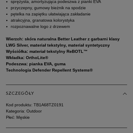
43,5
27,5 cm
Powiadom o dostępności
sprężysta, amortyzująca podeszwa z pianki EVA
przyczepny, gumowy bieżnik na spodzie
pętelka na zapiętku ułatwiająca zakładanie
44
28 cm
Powiadom o dostępności
atrakcyjna, granatowa kolorystyka
rozpoznawalne logo z drzewem
44,5
28,5 cm
Powiadom o dostępności
Wierzch: skóra naturalna Better Leather z garbarni klasy
LWG Silver, materiał tekstylny, materiał syntetyczny
45
29 cm
Powiadom o dostępności
Wyściółka: materiał tekstylny ReBOTL™
Wkładka: OrthoLite®
Podeszwa: pianka EVA, guma
45,5
29,5 cm
Powiadom o dostępności
Technologia Defender Repellent Systems®
46
30 cm
Powiadom o dostępności
SZCZEGÓŁY
47,5
31 cm
Powiadom o dostępności
Kod produktu:
TB1A68TZ0191
Kategoria: Outdoor
Podane w centymetrach wymiary dotyczą długości stopy.
Płeć: Męskie
Zobacz jak zmierzyć stopę?