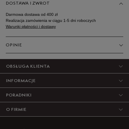
DOSTAWA I ZWROT
Darmowa dostawa od 400 zł
Realizacja zamówienia w ciągu 1-5 dni roboczych
Warunki płatności i dostawy
OPINIE
5
OBSŁUGA KLIENTA
92%
INFORMACJE
4
8%
PORADNIKI
3
0%
O FIRMIE
2
0%
1
0%