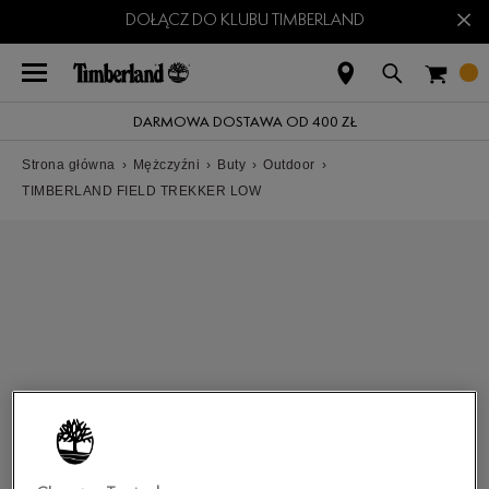
×
DOŁĄCZ DO KLUBU TIMBERLAND
DARMOWA DOSTAWA OD 400 ZŁ
Strona główna
›
Mężczyźni
›
Buty
›
Outdoor
›
TIMBERLAND FIELD TREKKER LOW