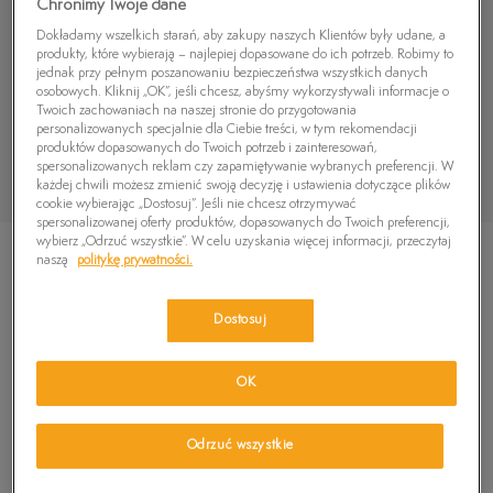
Chronimy Twoje dane
Dokładamy wszelkich starań, aby zakupy naszych Klientów były udane, a
produkty, które wybierają – najlepiej dopasowane do ich potrzeb. Robimy to
jednak przy pełnym poszanowaniu bezpieczeństwa wszystkich danych
osobowych. Kliknij „OK”, jeśli chcesz, abyśmy wykorzystywali informacje o
Twoich zachowaniach na naszej stronie do przygotowania
personalizowanych specjalnie dla Ciebie treści, w tym rekomendacji
produktów dopasowanych do Twoich potrzeb i zainteresowań,
spersonalizowanych reklam czy zapamiętywanie wybranych preferencji. W
każdej chwili możesz zmienić swoją decyzję i ustawienia dotyczące plików
cookie wybierając „Dostosuj”. Jeśli nie chcesz otrzymywać
spersonalizowanej oferty produktów, dopasowanych do Twoich preferencji,
wybierz „Odrzuć wszystkie”. W celu uzyskania więcej informacji, przeczytaj
naszą
politykę prywatności.
Dostosuj
TIMBERLAND FIELD TREKKER LOW
359,99
zł
OK
Odrzuć wszystkie