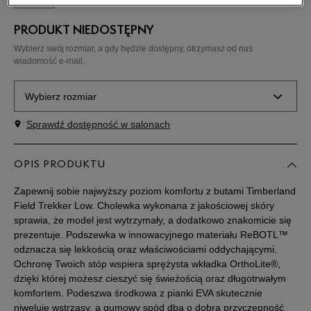
PRODUKT NIEDOSTĘPNY
Wybierz swój rozmiar, a gdy będzie dostępny, otrzymasz od nas
wiadomość e-mail.
Wybierz rozmiar
Sprawdź dostępność w salonach
Rozmiary EU
Rozmiary US
40
25 cm
OPIS PRODUKTU
Powiadom o dostępności
Zapewnij sobie najwyższy poziom komfortu z butami Timberland
41
25,5 cm
Powiadom o dostępności
Field Trekker Low. Cholewka wykonana z jakościowej skóry
sprawia, że model jest wytrzymały, a dodatkowo znakomicie się
prezentuje. Podszewka w innowacyjnego materiału ReBOTL™
41,5
26 cm
Powiadom o dostępności
odznacza się lekkością oraz właściwościami oddychającymi.
Ochronę Twoich stóp wspiera sprężysta wkładka OrthoLite®,
dzięki której możesz cieszyć się świeżością oraz długotrwałym
42
26,5 cm
Powiadom o dostępności
komfortem. Podeszwa środkowa z pianki EVA skutecznie
niweluje wstrząsy, a gumowy spód dba o dobrą przyczepność