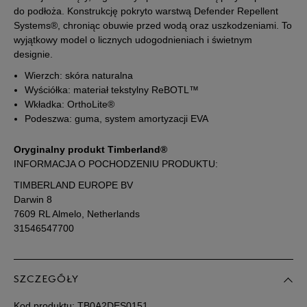
43
27 cm
Powiadom o dostępności
do podłoża. Konstrukcję pokryto warstwą Defender Repellent
Systems®, chroniąc obuwie przed wodą oraz uszkodzeniami. To
wyjątkowy model o licznych udogodnieniach i świetnym
43,5
27,5 cm
Powiadom o dostępności
designie.
Wierzch: skóra naturalna
44
28 cm
Powiadom o dostępności
Wyściółka: materiał tekstylny ReBOTL™
Wkładka: OrthoLite®
Podeszwa: guma, system amortyzacji EVA
44,5
28,5 cm
Powiadom o dostępności
Oryginalny produkt Timberland®
45
29 cm
Powiadom o dostępności
INFORMACJA O POCHODZENIU PRODUKTU:
TIMBERLAND EUROPE BV
45,5
29,5 cm
Powiadom o dostępności
Darwin 8
7609 RL Almelo, Netherlands
31546547700
46
30 cm
Powiadom o dostępności
Podane w centymetrach wymiary dotyczą długości stopy.
SZCZEGÓŁY
Zobacz jak zmierzyć stopę?
Kod produktu:
TB0A2DES0151