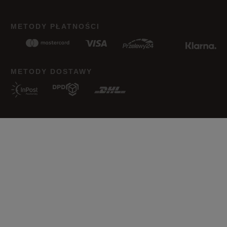
Jak zbieramy opinie?
METODY PŁATNOŚCI
Opinie klientów
Wyczyść
Szukaj
METODY DOSTAWY