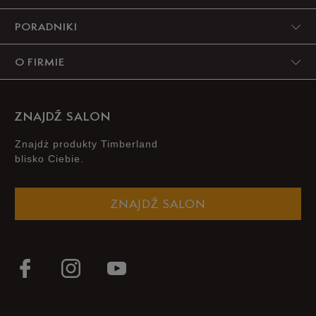
PORADNIKI
3
0%
O FIRMIE
2
0%
1
0%
ZNAJDŹ SALON
Znajdż produkty Timberland
blisko Ciebie.
Szerokość
Liczba głosów: 2
ZNAJDŹ SALON
Wąski
Standardowy
Szeroki
Zgodność z rozmiarem
Liczba głosów: 2
Zaniżony
Zgodny
Zawyżony