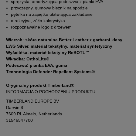
43,5
27,5 cm
Powiadom o dostępności
sprężysta, amortyzująca podeszwa z pianki EVA
przyczepny, gumowy bieżnik na spodzie
pętelka na zapiętku ułatwiająca zakładanie
44
28 cm
Powiadom o dostępności
atrakcyjna, żółta kolorystyka
rozpoznawalne logo z drzewem
44,5
28,5 cm
Powiadom o dostępności
Wierzch: skóra naturalna Better Leather z garbarni klasy
LWG Silver, materiał tekstylny, materiał syntetyczny
45
29 cm
Powiadom o dostępności
Wyściółka: materiał tekstylny ReBOTL™
Wkładka: OrthoLite®
Podeszwa: pianka EVA, guma
45,5
29,5 cm
Powiadom o dostępności
Technologia Defender Repellent Systems®
46
30 cm
Powiadom o dostępności
Oryginalny produkt Timberland®
INFORMACJA O POCHODZENIU PRODUKTU:
47,5
31 cm
Powiadom o dostępności
TIMBERLAND EUROPE BV
Darwin 8
7609 RL Almelo, Netherlands
Podane w centymetrach wymiary dotyczą długości stopy.
31546547700
Zobacz jak zmierzyć stopę?