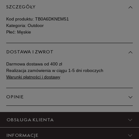
SZCZEGÓŁY
Kod produktu:
TB0A6DKNEM51
Kategoria: Outdoor
Płeć: Męskie
DOSTAWA I ZWROT
Darmowa dostawa od 400 zł
Realizacja zamówienia w ciągu 1-5 dni roboczych
Warunki płatności i dostawy
OPINIE
5
OBSŁUGA KLIENTA
92%
INFORMACJE
4
8%