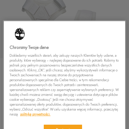
Chronimy Twoje dane
Dokładamy wszelkich starań, aby zakupy naszych Klientów były udane, a
produkty, które wybierają – najlepiej dopasowane do ich potrzeb. Robimy to
jednak przy pełnym poszanowaniu bezpieczeństwa wszystkich danych
osobowych. Kliknij „OK”, jeśli chcesz, abyśmy wykorzystywali informacje o
Twoich zachowaniach na naszej stronie do przygotowania
personalizowanych specjalnie dla Ciebie treści, w tym rekomendacji
produktów dopasowanych do Twoich potrzeb i zainteresowań,
TIMBERLAND EURO SWIFT SANDAL
spersonalizowanych reklam czy zapamiętywanie wybranych preferencji. W
każdej chwili możesz zmienić swoją decyzję i ustawienia dotyczące plików
5.0
(
4
)
cookie wybierając „Dostosuj”. Jeśli nie chcesz otrzymywać
spersonalizowanej oferty produktów, dopasowanych do Twoich preferencji,
189,99
zł
wybierz „Odrzuć wszystkie”. W celu uzyskania więcej informacji, przeczytaj
naszą
politykę prywatności.
PRODUKT NIEDOSTĘPNY