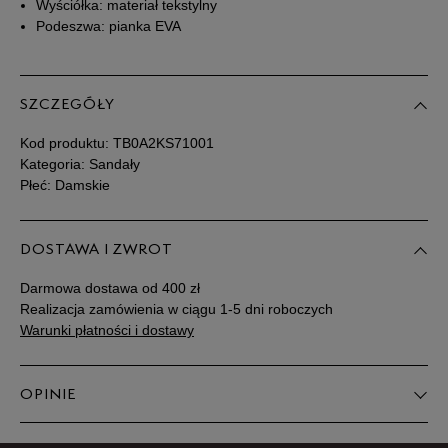
39
25 cm
Powiadom o dostępności
Wyściółka: materiał tekstylny
Podeszwa: pianka EVA
39,5
25,5 cm
Powiadom o dostępności
SZCZEGÓŁY
40
26 cm
Powiadom o dostępności
Kod produktu:
TB0A2KS71001
Kategoria: Sandały
41
26,5 cm
Powiadom o dostępności
Płeć: Damskie
41,5
27 cm
Powiadom o dostępności
DOSTAWA I ZWROT
Podane w centymetrach wymiary dotyczą długości stopy.
Darmowa dostawa od 400 zł
Zobacz jak zmierzyć stopę?
Realizacja zamówienia w ciągu 1-5 dni roboczych
Warunki płatności i dostawy
OPINIE