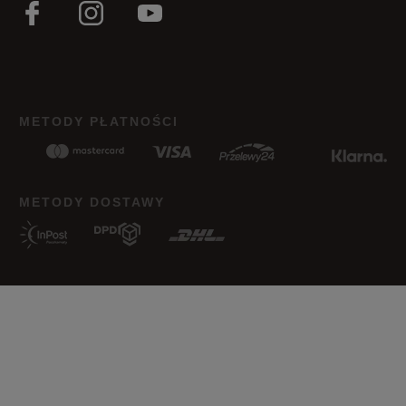
Zaniżony
Zgodny
Zawyżony
Jak zbieramy opinie?
METODY PŁATNOŚCI
Opinie klientów
Wyczyść
Szukaj
METODY DOSTAWY