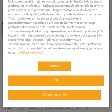
Dokładamy wszelkich starań, aby zakupy naszych Klientów były udane, a
produkty, które wybierają – najlepiej dopasowane do ich potrzeb. Robimy to
jednak przy pełnym poszanowaniu bezpieczeństwa wszystkich danych
osobowych. Kliknij „OK”, jeśli chcesz, abyśmy wykorzystywali informacje o
Twoich zachowaniach na naszej stronie do przygotowania
personalizowanych specjalnie dla Ciebie treści, w tym rekomendacji
produktów dopasowanych do Twoich potrzeb i zainteresowań,
spersonalizowanych reklam czy zapamiętywanie wybranych preferencji. W
każdej chwili możesz zmienić swoją decyzję i ustawienia dotyczące plików
cookie wybierając „Dostosuj”. Jeśli nie chcesz otrzymywać
spersonalizowanej oferty produktów, dopasowanych do Twoich preferencji,
wybierz „Odrzuć wszystkie”. W celu uzyskania więcej informacji, przeczytaj
naszą
politykę prywatności.
Dostosuj
TIMBERLAND ELLIS STREET OXFORD
OK
189,99
zł
Odrzuć wszystkie
PRODUKT NIEDOSTĘPNY
Wybierz swój rozmiar, a gdy będzie dostępny, otrzymasz od nas