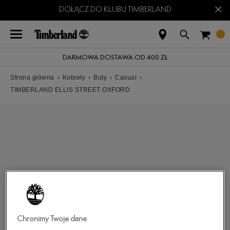
×
DOŁĄCZ DO KLUBU TIMBERLAND
DARMOWA DOSTAWA OD 400 ZŁ
Strona główna
›
Kobiety
›
Buty
›
Casual
›
TIMBERLAND ELLIS STREET OXFORD
Chronimy Twoje dane