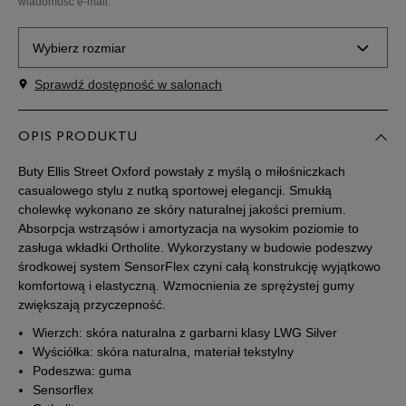
wiadomość e-mail.
Wybierz rozmiar
Sprawdź dostępność w salonach
Rozmiary EU
Rozmiary US
36
22,5 cm
OPIS PRODUKTU
Powiadom o dostępności
Buty Ellis Street Oxford powstały z myślą o miłośniczkach
37
23 cm
Powiadom o dostępności
casualowego stylu z nutką sportowej elegancji. Smukłą
cholewkę wykonano ze skóry naturalnej jakości premium.
Absorpcja wstrząsów i amortyzacja na wysokim poziomie to
37,5
23,5 cm
Powiadom o dostępności
zasługa wkładki Ortholite. Wykorzystany w budowie podeszwy
środkowej system SensorFlex czyni całą konstrukcję wyjątkowo
komfortową i elastyczną. Wzmocnienia ze sprężystej gumy
38
24 cm
Powiadom o dostępności
zwiększają przyczepność.
Wierzch: skóra naturalna z garbarni klasy LWG Silver
38,5
24,5 cm
Powiadom o dostępności
Wyściółka: skóra naturalna, materiał tekstylny
Podeszwa: guma
39
25 cm
Powiadom o dostępności
Sensorflex