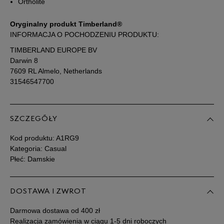
Ortholite
39,5
25,5 cm
Powiadom o dostępności
Oryginalny produkt Timberland®
INFORMACJA O POCHODZENIU PRODUKTU:
40
26 cm
Powiadom o dostępności
TIMBERLAND EUROPE BV
Darwin 8
7609 RL Almelo, Netherlands
Podane w centymetrach wymiary dotyczą długości stopy.
31546547700
Zobacz jak zmierzyć stopę?
SZCZEGÓŁY
Kod produktu:
A1RG9
Kategoria: Casual
Płeć: Damskie
DOSTAWA I ZWROT
Darmowa dostawa od 400 zł
Realizacja zamówienia w ciągu 1-5 dni roboczych