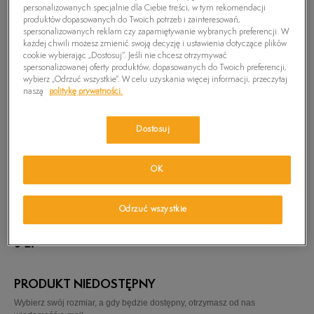
personalizowanych specjalnie dla Ciebie treści, w tym rekomendacji
produktów dopasowanych do Twoich potrzeb i zainteresowań,
spersonalizowanych reklam czy zapamiętywanie wybranych preferencji. W
każdej chwili możesz zmienić swoją decyzję i ustawienia dotyczące plików
cookie wybierając „Dostosuj”. Jeśli nie chcesz otrzymywać
spersonalizowanej oferty produktów, dopasowanych do Twoich preferencji,
wybierz „Odrzuć wszystkie”. W celu uzyskania więcej informacji, przeczytaj
naszą
politykę prywatności.
Dostosuj
OK
Odrzuć wszystkie
TIMBERLAND EK STORMBUCK OX
0
zł
PRODUKT NIEDOSTĘPNY
Wybierz swój rozmiar, a gdy będzie dostępny, otrzymasz od nas