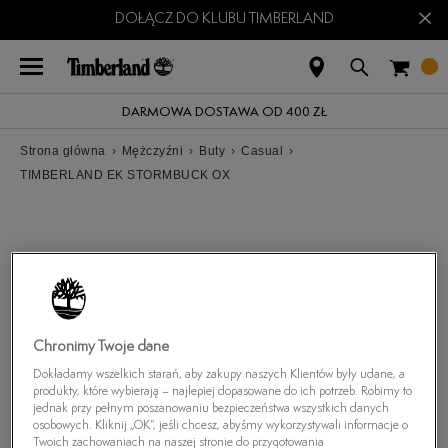
×
DOŁĄCZ DO KLUBU TIMBERLAND
DARMOWA DOSTAWA OD 400 ZŁ
Strona główna
›
Mężczyźni
›
Buty
›
Casual
›
TIMBERLAND EK STORMBUCK OX
Chronimy Twoje dane
Dokładamy wszelkich starań, aby zakupy naszych Klientów były udane, a
produkty, które wybierają – najlepiej dopasowane do ich potrzeb. Robimy to
jednak przy pełnym poszanowaniu bezpieczeństwa wszystkich danych
osobowych. Kliknij „OK”, jeśli chcesz, abyśmy wykorzystywali informacje o
Twoich zachowaniach na naszej stronie do przygotowania