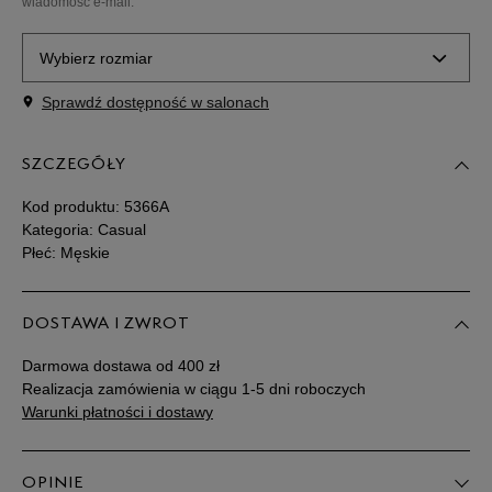
wiadomość e-mail.
Wybierz rozmiar
Sprawdź dostępność w salonach
Rozmiary EU
Rozmiary US
SZCZEGÓŁY
41
25,5 cm
Powiadom o dostępności
Kod produktu:
5366A
41,5
26 cm
Powiadom o dostępności
Kategoria: Casual
Płeć: Męskie
42
26,5 cm
Powiadom o dostępności
DOSTAWA I ZWROT
43
27 cm
Powiadom o dostępności
Darmowa dostawa od 400 zł
Realizacja zamówienia w ciągu 1-5 dni roboczych
43,5
27,5 cm
Powiadom o dostępności
Warunki płatności i dostawy
44
28 cm
Powiadom o dostępności
OPINIE