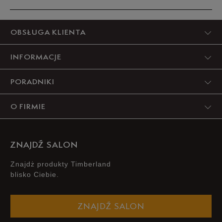
44,5
28,5 cm
Powiadom o dostępności
Produkt nie posiada recenzji
OBSŁUGA KLIENTA
45
29 cm
Powiadom o dostępności
INFORMACJE
45,5
29,5 cm
Powiadom o dostępności
PORADNIKI
46
30 cm
Powiadom o dostępności
O FIRMIE
Podane w centymetrach wymiary dotyczą długości stopy.
Zobacz jak zmierzyć stopę?
ZNAJDŹ SALON
Znajdż produkty Timberland
blisko Ciebie.
ZNAJDŹ SALON