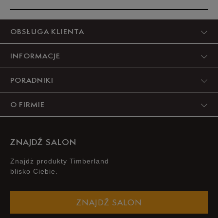
44,5
28,5 cm
Powiadom o dostępności
Produkt nie posiada recenzji
OBSŁUGA KLIENTA
45
29 cm
Powiadom o dostępności
INFORMACJE
45,5
29,5 cm
Powiadom o dostępności
PORADNIKI
46
30 cm
Powiadom o dostępności
O FIRMIE
Podane w centymetrach wymiary dotyczą długości stopy.
Zobacz jak zmierzyć stopę?
ZNAJDŹ SALON
Znajdż produkty Timberland
blisko Ciebie.
ZNAJDŹ SALON