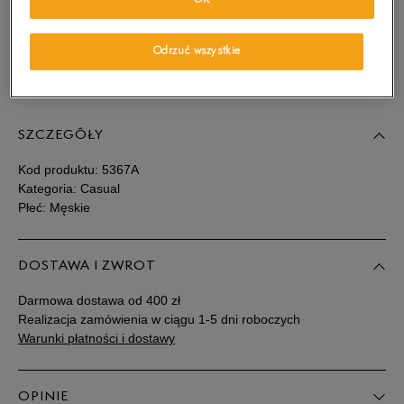
OK
wiadomość e-mail.
Wybierz rozmiar
Odrzuć wszystkie
Sprawdź dostępność w salonach
Rozmiary EU
Rozmiary US
SZCZEGÓŁY
41
25,5 cm
Powiadom o dostępności
Kod produktu:
5367A
41,5
26 cm
Powiadom o dostępności
Kategoria: Casual
Płeć: Męskie
42
26,5 cm
Powiadom o dostępności
DOSTAWA I ZWROT
43
27 cm
Powiadom o dostępności
Darmowa dostawa od 400 zł
Realizacja zamówienia w ciągu 1-5 dni roboczych
43,5
27,5 cm
Powiadom o dostępności
Warunki płatności i dostawy
44
28 cm
Powiadom o dostępności
OPINIE