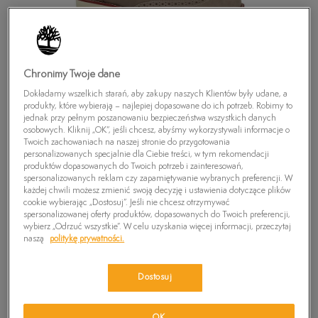
Chronimy Twoje dane
Dokładamy wszelkich starań, aby zakupy naszych Klientów były udane, a
produkty, które wybierają – najlepiej dopasowane do ich potrzeb. Robimy to
jednak przy pełnym poszanowaniu bezpieczeństwa wszystkich danych
osobowych. Kliknij „OK”, jeśli chcesz, abyśmy wykorzystywali informacje o
Twoich zachowaniach na naszej stronie do przygotowania
personalizowanych specjalnie dla Ciebie treści, w tym rekomendacji
produktów dopasowanych do Twoich potrzeb i zainteresowań,
spersonalizowanych reklam czy zapamiętywanie wybranych preferencji. W
każdej chwili możesz zmienić swoją decyzję i ustawienia dotyczące plików
cookie wybierając „Dostosuj”. Jeśli nie chcesz otrzymywać
spersonalizowanej oferty produktów, dopasowanych do Twoich preferencji,
TIMBERLAND EK STORMBUCK OX
wybierz „Odrzuć wszystkie”. W celu uzyskania więcej informacji, przeczytaj
naszą
politykę prywatności.
0
zł
Dostosuj
PRODUKT NIEDOSTĘPNY
Wybierz swój rozmiar, a gdy będzie dostępny, otrzymasz od nas