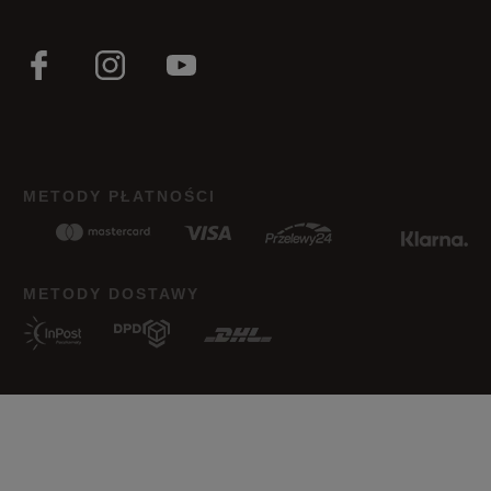
METODY PŁATNOŚCI
METODY DOSTAWY