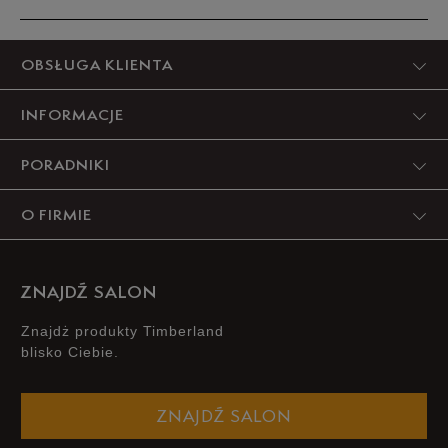
23,5
14 cm
Powiadom o dostępności
Produkt nie posiada recenzji
OBSŁUGA KLIENTA
24
14,5 cm
Powiadom o dostępności
INFORMACJE
25
15 cm
Powiadom o dostępności
PORADNIKI
25,5
15,5 cm
Powiadom o dostępności
O FIRMIE
26
16 cm
Powiadom o dostępności
ZNAJDŹ SALON
26,5
16 cm
Powiadom o dostępności
Znajdż produkty Timberland
blisko Ciebie.
27
16,5 cm
Powiadom o dostępności
ZNAJDŹ SALON
28
17 cm
Powiadom o dostępności