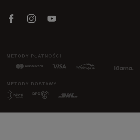
28,5
17,5 cm
Powiadom o dostępności
29
18 cm
Powiadom o dostępności
30
18,5 cm
Powiadom o dostępności
METODY PŁATNOŚCI
Podane w centymetrach wymiary dotyczą długości stopy.
Zobacz jak zmierzyć stopę?
METODY DOSTAWY