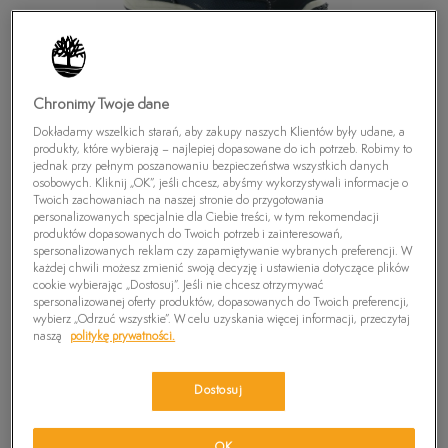
Chronimy Twoje dane
Dokładamy wszelkich starań, aby zakupy naszych Klientów były udane, a
produkty, które wybierają – najlepiej dopasowane do ich potrzeb. Robimy to
jednak przy pełnym poszanowaniu bezpieczeństwa wszystkich danych
osobowych. Kliknij „OK”, jeśli chcesz, abyśmy wykorzystywali informacje o
Twoich zachowaniach na naszej stronie do przygotowania
personalizowanych specjalnie dla Ciebie treści, w tym rekomendacji
produktów dopasowanych do Twoich potrzeb i zainteresowań,
spersonalizowanych reklam czy zapamiętywanie wybranych preferencji. W
każdej chwili możesz zmienić swoją decyzję i ustawienia dotyczące plików
cookie wybierając „Dostosuj”. Jeśli nie chcesz otrzymywać
spersonalizowanej oferty produktów, dopasowanych do Twoich preferencji,
TIMBERLAND EK SPORT F/L BOAT OXFORD
wybierz „Odrzuć wszystkie”. W celu uzyskania więcej informacji, przeczytaj
naszą
politykę prywatności.
0
zł
Dostosuj
PRODUKT NIEDOSTĘPNY
Wybierz swój rozmiar, a gdy będzie dostępny, otrzymasz od nas