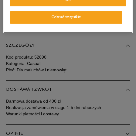
OK
wiadomość e-mail.
Wybierz rozmiar
Odrzuć wszystkie
Sprawdź dostępność w salonach
Rozmiary EU
Rozmiary US
SZCZEGÓŁY
20
12 cm
Powiadom o dostępności
Kod produktu:
52890
20,5
12 cm
Powiadom o dostępności
Kategoria: Casual
Płeć: Dla maluchów i niemowląt
21
12,5 cm
Powiadom o dostępności
DOSTAWA I ZWROT
22
13 cm
Powiadom o dostępności
Darmowa dostawa od 400 zł
Realizacja zamówienia w ciągu 1-5 dni roboczych
22,5
13,5 cm
Powiadom o dostępności
Warunki płatności i dostawy
23
14 cm
Powiadom o dostępności
OPINIE