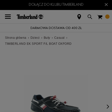
×
DOŁĄCZ DO KLUBU TIMBERLAND
DARMOWA DOSTAWA OD 400 ZŁ
Strona główna
›
Dzieci
›
Buty
›
Casual
›
TIMBERLAND EK SPORT F/L BOAT OXFORD