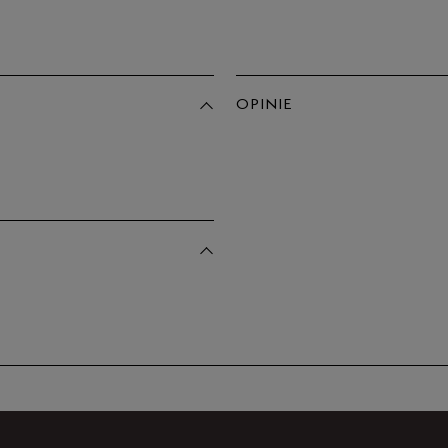
Po
Zo
44
44,5
OPINIE
45
Produkt 
45,5
46
47,5
49
50