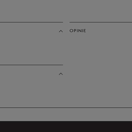
Po
Zo
39,5
40
OPINIE
41
Produkt 
41,5
42