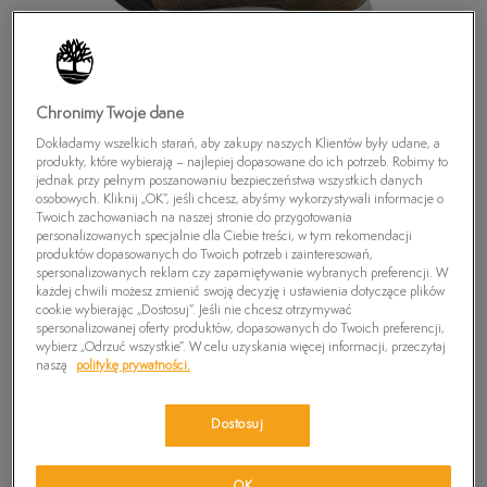
Chronimy Twoje dane
Dokładamy wszelkich starań, aby zakupy naszych Klientów były udane, a
produkty, które wybierają – najlepiej dopasowane do ich potrzeb. Robimy to
jednak przy pełnym poszanowaniu bezpieczeństwa wszystkich danych
osobowych. Kliknij „OK”, jeśli chcesz, abyśmy wykorzystywali informacje o
Twoich zachowaniach na naszej stronie do przygotowania
personalizowanych specjalnie dla Ciebie treści, w tym rekomendacji
produktów dopasowanych do Twoich potrzeb i zainteresowań,
spersonalizowanych reklam czy zapamiętywanie wybranych preferencji. W
każdej chwili możesz zmienić swoją decyzję i ustawienia dotyczące plików
cookie wybierając „Dostosuj”. Jeśli nie chcesz otrzymywać
spersonalizowanej oferty produktów, dopasowanych do Twoich preferencji,
TIMBERLAND EK LOW APPROACH DWR
wybierz „Odrzuć wszystkie”. W celu uzyskania więcej informacji, przeczytaj
naszą
politykę prywatności.
0
zł
Dostosuj
PRODUKT NIEDOSTĘPNY
Wybierz swój rozmiar, a gdy będzie dostępny, otrzymasz od nas