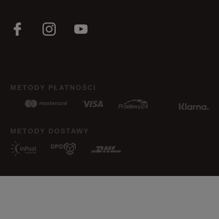
METODY PŁATNOŚCI
METODY DOSTAWY