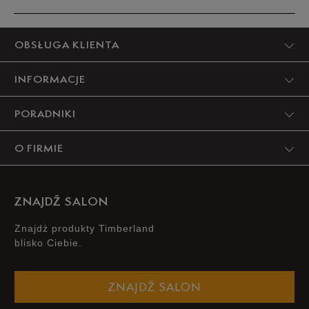
44,5
28,5 cm
Powiadom o dostępności
Produkt nie posiada recenzji
OBSŁUGA KLIENTA
45
29 cm
Powiadom o dostępności
INFORMACJE
45,5
29,5 cm
Powiadom o dostępności
PORADNIKI
46
30 cm
Powiadom o dostępności
O FIRMIE
47,5
31 cm
Powiadom o dostępności
ZNAJDŹ SALON
Podane w centymetrach wymiary dotyczą długości stopy.
Znajdż produkty Timberland
Zobacz jak zmierzyć stopę?
blisko Ciebie.
ZNAJDŹ SALON