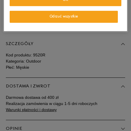
OK
wiadomość e-mail.
Wybierz rozmiar
Odrzuć wszystkie
Sprawdź dostępność w salonach
Rozmiary EU
Rozmiary US
SZCZEGÓŁY
41
25,5 cm
Powiadom o dostępności
Kod produktu:
9520R
41,5
26 cm
Powiadom o dostępności
Kategoria: Outdoor
Płeć: Męskie
42
26,5 cm
Powiadom o dostępności
DOSTAWA I ZWROT
43
27 cm
Powiadom o dostępności
Darmowa dostawa od 400 zł
Realizacja zamówienia w ciągu 1-5 dni roboczych
43,5
27,5 cm
Powiadom o dostępności
Warunki płatności i dostawy
44
28 cm
Powiadom o dostępności
OPINIE