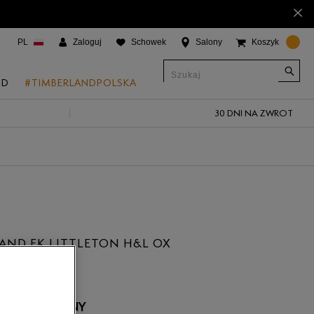
×
PL
Zaloguj
Schowek
Salony
Koszyk
ND
#TIMBERLANDPOLSKA
30 DNI NA ZWROT
CJE
onic Boat Shoes
um 6"
a
 Grove
AND EK LITTLETON H&L OX
 Access
 Trail
 Park
 NIEDOSTĘPNY