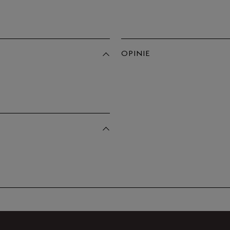
Po
Zo
39,5
40
OPINIE
Produkt 