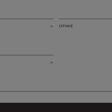
Po
Zo
45
45,5
OPINIE
46
Produkt 