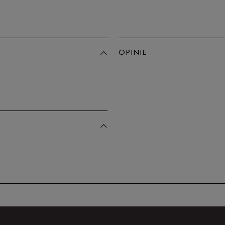
Po
Zo
39,5
40
OPINIE
41
Produkt 
41,5
42