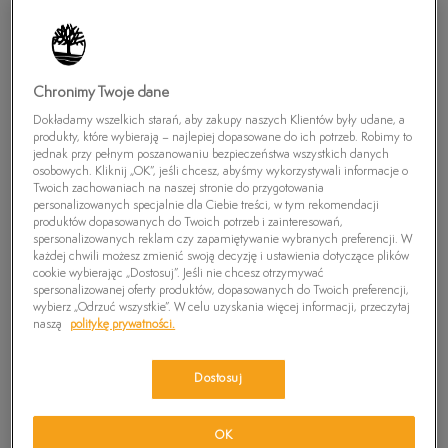
Chronimy Twoje dane
Dokładamy wszelkich starań, aby zakupy naszych Klientów były udane, a
produkty, które wybierają – najlepiej dopasowane do ich potrzeb. Robimy to
jednak przy pełnym poszanowaniu bezpieczeństwa wszystkich danych
osobowych. Kliknij „OK”, jeśli chcesz, abyśmy wykorzystywali informacje o
Twoich zachowaniach na naszej stronie do przygotowania
personalizowanych specjalnie dla Ciebie treści, w tym rekomendacji
produktów dopasowanych do Twoich potrzeb i zainteresowań,
TIMBERLAND EK CASCO BAY LEATHER OX
spersonalizowanych reklam czy zapamiętywanie wybranych preferencji. W
każdej chwili możesz zmienić swoją decyzję i ustawienia dotyczące plików
0
zł
cookie wybierając „Dostosuj”. Jeśli nie chcesz otrzymywać
spersonalizowanej oferty produktów, dopasowanych do Twoich preferencji,
wybierz „Odrzuć wszystkie”. W celu uzyskania więcej informacji, przeczytaj
PRODUKT NIEDOSTĘPNY
naszą
politykę prywatności.
Wybierz swój rozmiar, a gdy będzie dostępny, otrzymasz od nas
wiadomość e-mail.
Dostosuj
Wybierz rozmiar
OK