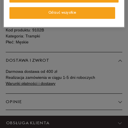
Sprawdź dostępność w salonach
Rozmiary EU
Rozmiary US
Odrzuć wszystkie
SZCZEGÓŁY
40
25 cm
Powiadom o dostępności
Kod produktu:
9102B
41
25,5 cm
Powiadom o dostępności
Kategoria: Trampki
Płeć: Męskie
41,5
26 cm
Powiadom o dostępności
DOSTAWA I ZWROT
42
26,5 cm
Powiadom o dostępności
Darmowa dostawa od 400 zł
Realizacja zamówienia w ciągu 1-5 dni roboczych
43
27 cm
Powiadom o dostępności
Warunki płatności i dostawy
43,5
27,5 cm
Powiadom o dostępności
OPINIE
44
28 cm
Powiadom o dostępności
Produkt nie posiada recenzji
OBSŁUGA KLIENTA