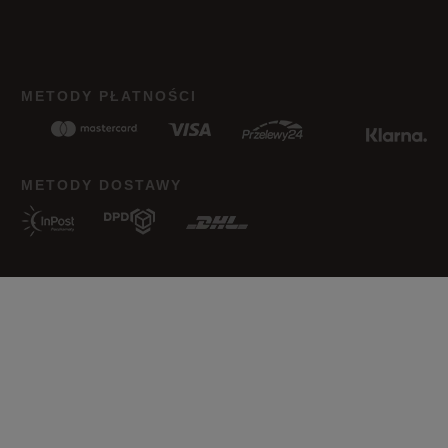
METODY PŁATNOŚCI
METODY DOSTAWY