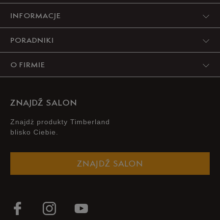
44,5
28,5 cm
Powiadom o dostępności
INFORMACJE
45
29 cm
Powiadom o dostępności
PORADNIKI
45,5
29,5 cm
Powiadom o dostępności
O FIRMIE
46
30 cm
Powiadom o dostępności
ZNAJDŹ SALON
47,5
31 cm
Powiadom o dostępności
Znajdż produkty Timberland
blisko Ciebie.
Podane w centymetrach wymiary dotyczą długości stopy.
Zobacz jak zmierzyć stopę?
ZNAJDŹ SALON