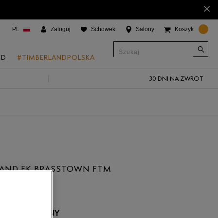
×
PL
Zaloguj
Schowek
Salony
Koszyk
ND
#TIMBERLANDPOLSKA
30 DNI NA ZWROT
CJE
onic Boat Shoes
um 6"
a
 Grove
LAND EK BRASSTOWN FTM
 Access
 Trail
 Park
 NIEDOSTĘPNY