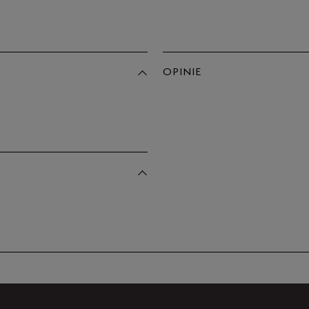
Po
Zo
44,5
45
OPINIE
45,5
Produkt 
46