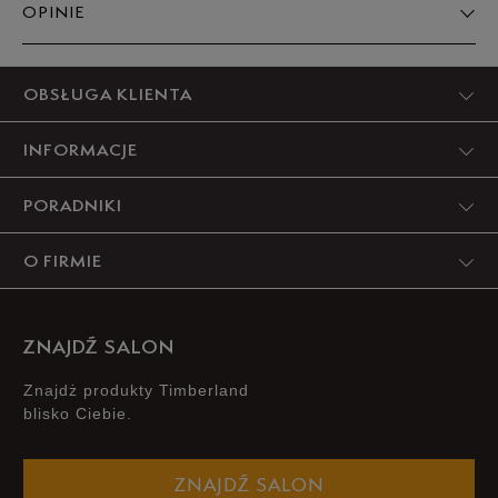
OPINIE
39,5
25,5 cm
Powiadom o dostępności
Produkt nie posiada recenzji
OBSŁUGA KLIENTA
40
26 cm
Powiadom o dostępności
INFORMACJE
41
26,5 cm
Powiadom o dostępności
PORADNIKI
41,5
27 cm
Powiadom o dostępności
O FIRMIE
42
28 cm
Powiadom o dostępności
ZNAJDŹ SALON
Podane w centymetrach wymiary dotyczą długości stopy.
Znajdż produkty Timberland
Zobacz jak zmierzyć stopę?
blisko Ciebie.
ZNAJDŹ SALON