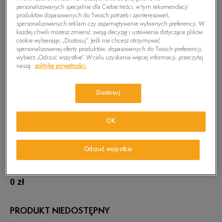
personalizowanych specjalnie dla Ciebie treści, w tym rekomendacji
produktów dopasowanych do Twoich potrzeb i zainteresowań,
spersonalizowanych reklam czy zapamiętywanie wybranych preferencji. W
każdej chwili możesz zmienić swoją decyzję i ustawienia dotyczące plików
cookie wybierając „Dostosuj”. Jeśli nie chcesz otrzymywać
spersonalizowanej oferty produktów, dopasowanych do Twoich preferencji,
wybierz „Odrzuć wszystkie”. W celu uzyskania więcej informacji, przeczytaj
naszą
politykę prywatności.
Dostosuj
OK
Odrzuć wszystkie
TIMBERLAND EK BELLE ISLAND LONG BOAT
SHOE
0
zł
PRODUKT NIEDOSTĘPNY