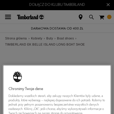
×
DOŁĄCZ DO KLUBU TIMBERLAND
DARMOWA DOSTAWA OD 400 ZŁ
Strona główna
›
Kobiety
›
Buty
›
Boat shoes
›
TIMBERLAND EK BELLE ISLAND LONG BOAT SHOE
Chronimy Twoje dane
Dokładamy wszelkich starań, aby zakupy naszych Klientów były udane, a
produkty, które wybierają – najlepiej dopasowane do ich potrzeb. Robimy to
jednak przy pełnym poszanowaniu bezpieczeństwa wszystkich danych
osobowych. Kliknij „OK”, jeśli chcesz, abyśmy wykorzystywali informacje o
Twoich zachowaniach na naszej stronie do przygotowania