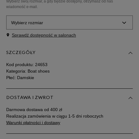
Wybierz swój rozmiar, a gdy będzie dostępny, otrzymasz od nas
wiadomość e-mail.
Wybierz rozmiar
Sprawdź dostępność w salonach
Rozmiary EU
Rozmiary US
SZCZEGÓŁY
36
22,5 cm
Powiadom o dostępności
Kod produktu:
24653
37
23 cm
Powiadom o dostępności
Kategoria: Boat shoes
Płeć: Damskie
37,5
23,5 cm
Powiadom o dostępności
DOSTAWA I ZWROT
38
24 cm
Powiadom o dostępności
Darmowa dostawa od 400 zł
Realizacja zamówienia w ciągu 1-5 dni roboczych
38,5
24,5 cm
Powiadom o dostępności
Warunki płatności i dostawy
39
25 cm
Powiadom o dostępności