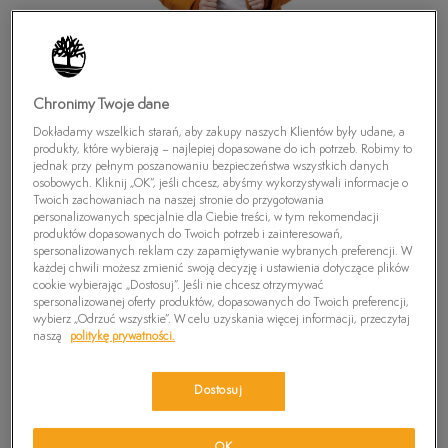
Chronimy Twoje dane
Dokładamy wszelkich starań, aby zakupy naszych Klientów były udane, a
produkty, które wybierają – najlepiej dopasowane do ich potrzeb. Robimy to
jednak przy pełnym poszanowaniu bezpieczeństwa wszystkich danych
osobowych. Kliknij „OK”, jeśli chcesz, abyśmy wykorzystywali informacje o
Twoich zachowaniach na naszej stronie do przygotowania
personalizowanych specjalnie dla Ciebie treści, w tym rekomendacji
produktów dopasowanych do Twoich potrzeb i zainteresowań,
spersonalizowanych reklam czy zapamiętywanie wybranych preferencji. W
każdej chwili możesz zmienić swoją decyzję i ustawienia dotyczące plików
cookie wybierając „Dostosuj”. Jeśli nie chcesz otrzymywać
spersonalizowanej oferty produktów, dopasowanych do Twoich preferencji,
TIMBERLAND CZAPKA RIBBED BEANIE
wybierz „Odrzuć wszystkie”. W celu uzyskania więcej informacji, przeczytaj
naszą
politykę prywatności.
0
zł
Dostosuj
PRODUKT NIEDOSTĘPNY
Wybierz swój rozmiar, a gdy będzie dostępny, otrzymasz od nas