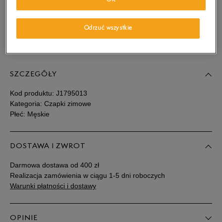
OK
wiadomość e-mail.
Wybierz rozmiar
Odrzuć wszystkie
Sprawdź dostępność w salonach
Powiadom o
M
dostępności
SZCZEGÓŁY
Kod produktu:
J1795013
Kategoria: Czapki zimowe
Płeć: Męskie
DOSTAWA I ZWROT
Darmowa dostawa od 400 zł
Realizacja zamówienia w ciągu 1-5 dni roboczych
Warunki płatności i dostawy
OPINIE