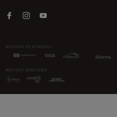
METODY PŁATNOŚCI
METODY DOSTAWY