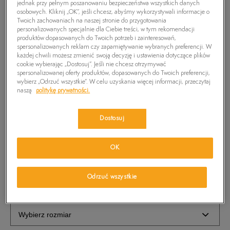
jednak przy pełnym poszanowaniu bezpieczeństwa wszystkich danych
osobowych. Kliknij „OK”, jeśli chcesz, abyśmy wykorzystywali informacje o
Twoich zachowaniach na naszej stronie do przygotowania
personalizowanych specjalnie dla Ciebie treści, w tym rekomendacji
produktów dopasowanych do Twoich potrzeb i zainteresowań,
spersonalizowanych reklam czy zapamiętywanie wybranych preferencji. W
każdej chwili możesz zmienić swoją decyzję i ustawienia dotyczące plików
cookie wybierając „Dostosuj”. Jeśli nie chcesz otrzymywać
spersonalizowanej oferty produktów, dopasowanych do Twoich preferencji,
wybierz „Odrzuć wszystkie”. W celu uzyskania więcej informacji, przeczytaj
naszą
politykę prywatności.
TIMBERLAND CZAPKA RIB BEANIE
Dostosuj
69,99
zł
OK
PRODUKT NIEDOSTĘPNY
Odrzuć wszystkie
Wybierz swój rozmiar, a gdy będzie dostępny, otrzymasz od nas
wiadomość e-mail.
Wybierz rozmiar