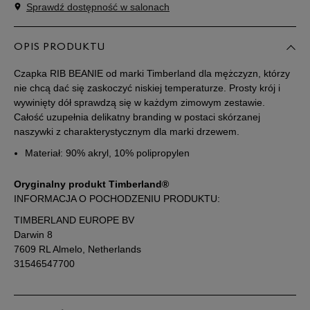
Sprawdź dostępność w salonach
ONE SIZE
Powiadom o dostępności
OPIS PRODUKTU
Czapka RIB BEANIE od marki Timberland dla mężczyzn, którzy
nie chcą dać się zaskoczyć niskiej temperaturze. Prosty krój i
wywinięty dół sprawdzą się w każdym zimowym zestawie.
Całość uzupełnia delikatny branding w postaci skórzanej
naszywki z charakterystycznym dla marki drzewem.
Materiał: 90% akryl, 10% polipropylen
Oryginalny produkt Timberland®
INFORMACJA O POCHODZENIU PRODUKTU:
TIMBERLAND EUROPE BV
Darwin 8
7609 RL Almelo, Netherlands
31546547700