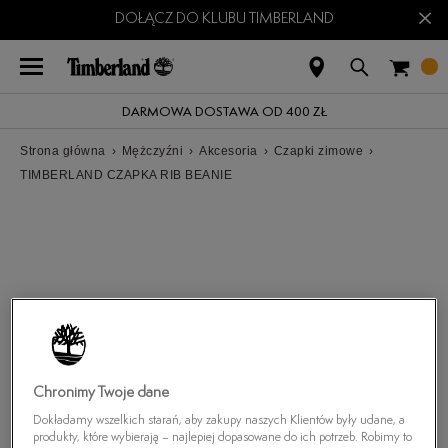
×
DOŁĄCZ DO KLUBU TIMBERLAND
DARMOWA DOSTAWA OD 400 ZŁ
Strona główna
›
Mężczyźni
›
Akcesoria
›
Czapki zimowe
›
TIMBERLAND CZAPKA RIB BEANIE
Chronimy Twoje dane
Dokładamy wszelkich starań, aby zakupy naszych Klientów były udane, a
produkty, które wybierają – najlepiej dopasowane do ich potrzeb. Robimy to