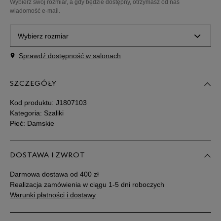
Wybierz swój rozmiar, a gdy będzie dostępny, otrzymasz od nas
wiadomość e-mail.
Wybierz rozmiar
Sprawdź dostępność w salonach
Powiadom o
M
dostępności
SZCZEGÓŁY
Kod produktu:
J1807103
Kategoria: Szaliki
Płeć: Damskie
DOSTAWA I ZWROT
Darmowa dostawa od 400 zł
Realizacja zamówienia w ciągu 1-5 dni roboczych
Warunki płatności i dostawy