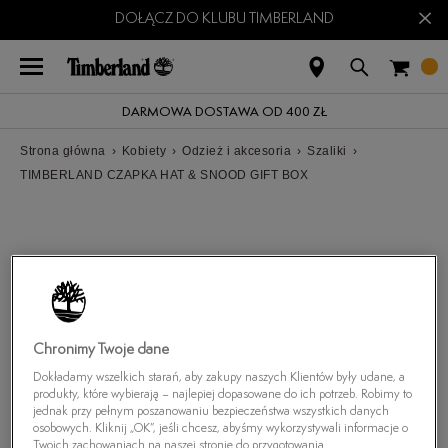
×
DOŁĄCZ DO KLUBU TIMBERLAND
DARMOWA DOSTAWA OD 400 ZŁ
Strona główna
›
Kobiety
›
Odzież i akcesoria
›
Szaliki
›
TIMBERLAND CZAPKA HAT & SNOOD GIFT BOX
Chronimy Twoje dane
Dokładamy wszelkich starań, aby zakupy naszych Klientów były udane, a
produkty, które wybierają – najlepiej dopasowane do ich potrzeb. Robimy to
jednak przy pełnym poszanowaniu bezpieczeństwa wszystkich danych
osobowych. Kliknij „OK”, jeśli chcesz, abyśmy wykorzystywali informacje o
Twoich zachowaniach na naszej stronie do przygotowania