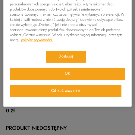
personalizowanych specjalnie dla Ciebie treści, w tym rekomendacji
produktów dopasowanych do Twoich potrzeb i zainteresowań,
spersonalizowanych reklam czy zapamiętywanie wybranych preferencji. W
każdej chwili możesz zmienić swoją decyzję i ustawienia dotyczące plików
cookie wybierając „Dostosuj”. Jeśli nie chcesz otrzymywać
spersonalizowanej oferty produktów, dopasowanych do Twoich preferencji,
wybierz „Odrzuć wszystkie”. W celu uzyskania więcej informacji, przeczytaj
naszą
politykę prywatności.
Dostosuj
OK
Odrzuć wszystkie
TIMBERLAND CZAPKA HAT & SNOOD GIFT
BOX
0
zł
PRODUKT NIEDOSTĘPNY