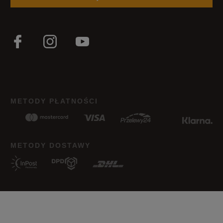
METODY PŁATNOŚCI
METODY DOSTAWY