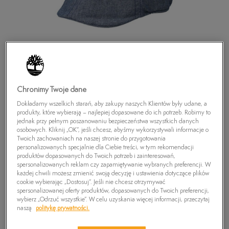
Chronimy Twoje dane
Dokładamy wszelkich starań, aby zakupy naszych Klientów były udane, a
produkty, które wybierają – najlepiej dopasowane do ich potrzeb. Robimy to
jednak przy pełnym poszanowaniu bezpieczeństwa wszystkich danych
osobowych. Kliknij „OK”, jeśli chcesz, abyśmy wykorzystywali informacje o
Twoich zachowaniach na naszej stronie do przygotowania
personalizowanych specjalnie dla Ciebie treści, w tym rekomendacji
produktów dopasowanych do Twoich potrzeb i zainteresowań,
TIMBERLAND CZAPKA CHAMBRAY IVY HAT
spersonalizowanych reklam czy zapamiętywanie wybranych preferencji. W
FLAT BRIM
każdej chwili możesz zmienić swoją decyzję i ustawienia dotyczące plików
cookie wybierając „Dostosuj”. Jeśli nie chcesz otrzymywać
79,99
zł
spersonalizowanej oferty produktów, dopasowanych do Twoich preferencji,
wybierz „Odrzuć wszystkie”. W celu uzyskania więcej informacji, przeczytaj
naszą
politykę prywatności.
PRODUKT NIEDOSTĘPNY