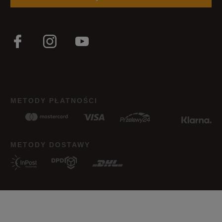
METODY PŁATNOŚCI
METODY DOSTAWY