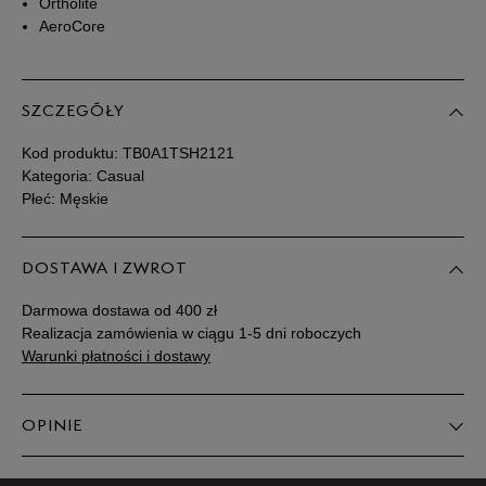
Ortholite
AeroCore
40
25 cm
Powiadom o dostępności
41
25,5 cm
Powiadom o dostępności
SZCZEGÓŁY
Kod produktu:
TB0A1TSH2121
41,5
26 cm
Powiadom o dostępności
Kategoria: Casual
Płeć: Męskie
42
26,5 cm
Powiadom o dostępności
DOSTAWA I ZWROT
43
27 cm
Powiadom o dostępności
Darmowa dostawa od 400 zł
Realizacja zamówienia w ciągu 1-5 dni roboczych
43,5
27,5 cm
Powiadom o dostępności
Warunki płatności i dostawy
44
28 cm
Powiadom o dostępności
OPINIE
44,5
28,5 cm
Powiadom o dostępności