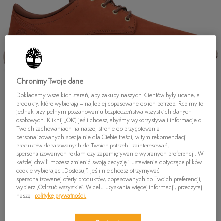
Chronimy Twoje dane
Dokładamy wszelkich starań, aby zakupy naszych Klientów były udane, a
produkty, które wybierają – najlepiej dopasowane do ich potrzeb. Robimy to
jednak przy pełnym poszanowaniu bezpieczeństwa wszystkich danych
osobowych. Kliknij „OK”, jeśli chcesz, abyśmy wykorzystywali informacje o
Twoich zachowaniach na naszej stronie do przygotowania
personalizowanych specjalnie dla Ciebie treści, w tym rekomendacji
produktów dopasowanych do Twoich potrzeb i zainteresowań,
TIMBERLAND CROSS MARK PT OXFORD
spersonalizowanych reklam czy zapamiętywanie wybranych preferencji. W
każdej chwili możesz zmienić swoją decyzję i ustawienia dotyczące plików
359,99
zł
cookie wybierając „Dostosuj”. Jeśli nie chcesz otrzymywać
spersonalizowanej oferty produktów, dopasowanych do Twoich preferencji,
wybierz „Odrzuć wszystkie”. W celu uzyskania więcej informacji, przeczytaj
naszą
politykę prywatności.
PRODUKT NIEDOSTĘPNY
Wybierz swój rozmiar, a gdy będzie dostępny, otrzymasz od nas