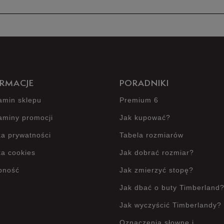
5
4
3
RMACJE
PORADNIKI
2
amin sklepu
Premium 6
1
aminy promocji
Jak kupować?
ka prywatności
Tabela rozmiarów
ka cookies
Jak dobrać rozmiar?
Jak zbieramy opinie?
pność
Jak zmierzyć stopę?
Jak dbać o buty Timberland
Jak wyczyścić Timberlandy?
Oznaczenia słowne i