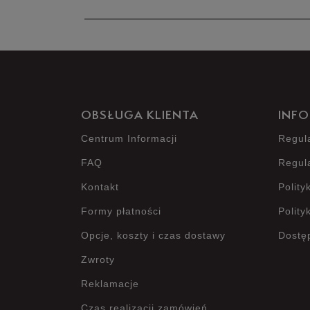
OBSŁUGA KLIENTA
INFO
Centrum Informacji
Regul
FAQ
Regul
Kontakt
Polity
Formy płatności
Polity
Opcje, koszty i czas dostawy
Dostę
Zwroty
Reklamacje
Czas realizacji zamówień