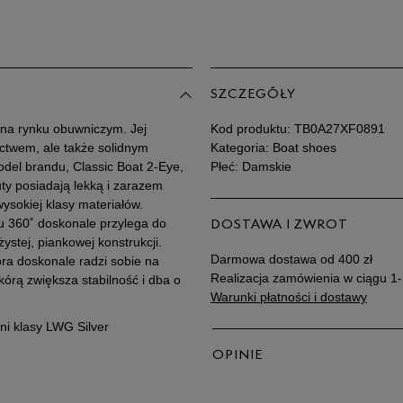
39
Po
Zo
39,5
SZCZEGÓŁY
40
 na rynku obuwniczym. Jej
Kod produktu:
TB0A27XF0891
ictwem, ale także solidnym
Kategoria: Boat shoes
41
del brandu, Classic Boat 2-Eye,
Płeć: Damskie
uty posiadają lekką i zarazem
ysokiej klasy materiałów.
iu 360˚ doskonale przylega do
DOSTAWA I ZWROT
stej, piankowej konstrukcji.
Darmowa dostawa od 400 zł
ra doskonale radzi sobie na
Realizacja zamówienia w ciągu 1-
kórą zwiększa stabilność i dba o
Warunki płatności i dostawy
ni klasy LWG Silver
OPINIE