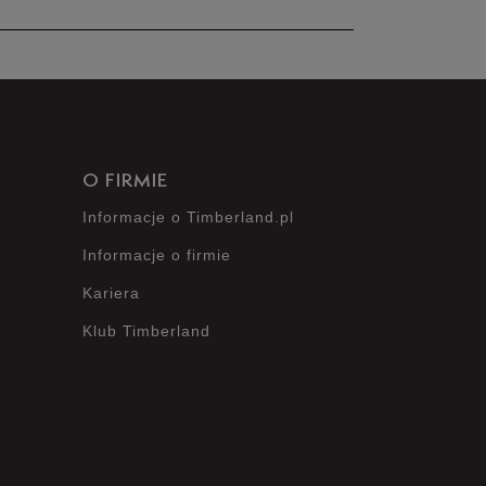
100%
Szerokość
Liczba głosów: 3
0%
Wąski
Standardowy
Szeroki
0%
Zgodność z
Liczba
O FIRMIE
0%
rozmiarem
głosów: 3
Informacje o Timberland.pl
Zaniżony
Zgodny
Zawyżony
0%
Informacje o firmie
Kariera
Klub Timberland
Opinie klientów
?
Wyczyść
Szukaj