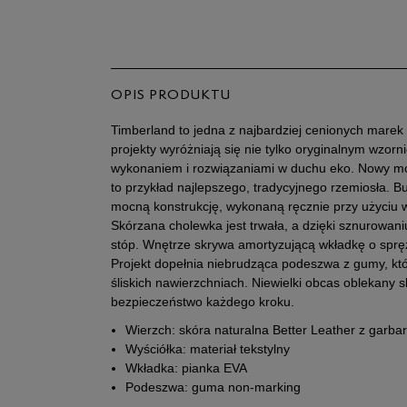
OPIS PRODUKTU
Timberland to jedna z najbardziej cenionych marek
projekty wyróżniają się nie tylko oryginalnym wzorn
wykonaniem i rozwiązaniami w duchu eko. Nowy mo
to przykład najlepszego, tradycyjnego rzemiosła. B
mocną konstrukcję, wykonaną ręcznie przy użyciu w
Skórzana cholewka jest trwała, a dzięki sznurowan
stóp. Wnętrze skrywa amortyzującą wkładkę o spręży
Projekt dopełnia niebrudząca podeszwa z gumy, któ
śliskich nawierzchniach. Niewielki obcas oblekany s
bezpieczeństwo każdego kroku.
Wierzch: skóra naturalna Better Leather z garbar
Wyściółka: materiał tekstylny
Wkładka: pianka EVA
Podeszwa: guma non-marking