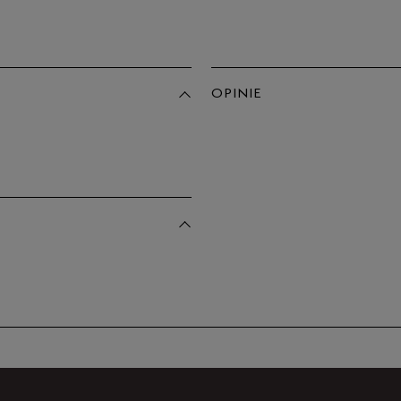
Po
Zo
46
OPINIE
Produkt 