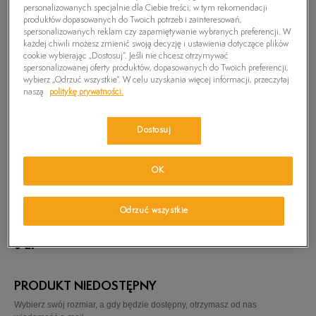
personalizowanych specjalnie dla Ciebie treści, w tym rekomendacji
produktów dopasowanych do Twoich potrzeb i zainteresowań,
spersonalizowanych reklam czy zapamiętywanie wybranych preferencji. W
każdej chwili możesz zmienić swoją decyzję i ustawienia dotyczące plików
cookie wybierając „Dostosuj”. Jeśli nie chcesz otrzymywać
spersonalizowanej oferty produktów, dopasowanych do Twoich preferencji,
wybierz „Odrzuć wszystkie”. W celu uzyskania więcej informacji, przeczytaj
naszą
politykę prywatności.
Dostosuj
OK
Odrzuć wszystkie
TIMBERLAND CHILLBERG FTK
0
zł
PRODUKT NIEDOSTĘPNY
Wybierz swój rozmiar, a gdy będzie dostępny, otrzymasz od nas