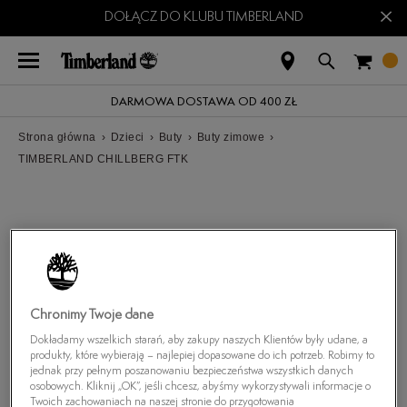
×
DOŁĄCZ DO KLUBU TIMBERLAND
DARMOWA DOSTAWA OD 400 ZŁ
Strona główna
›
Dzieci
›
Buty
›
Buty zimowe
›
TIMBERLAND CHILLBERG FTK
Chronimy Twoje dane
Dokładamy wszelkich starań, aby zakupy naszych Klientów były udane, a
produkty, które wybierają – najlepiej dopasowane do ich potrzeb. Robimy to
jednak przy pełnym poszanowaniu bezpieczeństwa wszystkich danych
osobowych. Kliknij „OK”, jeśli chcesz, abyśmy wykorzystywali informacje o
Twoich zachowaniach na naszej stronie do przygotowania