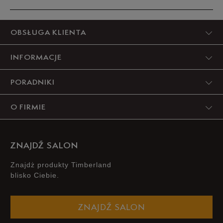
34,5
21 cm
Powiadom o dostępności
Produkt nie posiada recenzji
OBSŁUGA KLIENTA
35
21,5 cm
Powiadom o dostępności
INFORMACJE
Podane w centymetrach wymiary dotyczą długości stopy.
PORADNIKI
Zobacz jak zmierzyć stopę?
O FIRMIE
ZNAJDŹ SALON
Znajdż produkty Timberland
blisko Ciebie.
ZNAJDŹ SALON