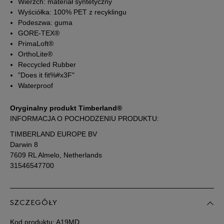
Wierzch: materiał syntetyczny
Wyściółka: 100% PET z recyklingu
34,5
21 cm
Powiadom o dostępności
Podeszwa: guma
GORE-TEX®
PrimaLoft®
35
21,5 cm
Powiadom o dostępności
OrthoLite®
Reccycled Rubber
"Does it fit%#x3F"
Podane w centymetrach wymiary dotyczą długości stopy.
Zobacz jak zmierzyć stopę?
Waterproof
Oryginalny produkt Timberland®
INFORMACJA O POCHODZENIU PRODUKTU:
TIMBERLAND EUROPE BV
Darwin 8
7609 RL Almelo, Netherlands
31546547700
SZCZEGÓŁY
Kod produktu:
A19MD