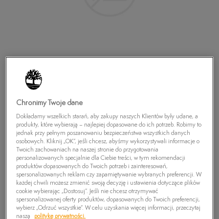
Chronimy Twoje dane
Dokładamy wszelkich starań, aby zakupy naszych Klientów były udane, a
produkty, które wybierają – najlepiej dopasowane do ich potrzeb. Robimy to
jednak przy pełnym poszanowaniu bezpieczeństwa wszystkich danych
osobowych. Kliknij „OK”, jeśli chcesz, abyśmy wykorzystywali informacje o
Twoich zachowaniach na naszej stronie do przygotowania
TIMBERLAND CHILLBERG 2STRAP GTX
personalizowanych specjalnie dla Ciebie treści, w tym rekomendacji
produktów dopasowanych do Twoich potrzeb i zainteresowań,
329,99
zł
spersonalizowanych reklam czy zapamiętywanie wybranych preferencji. W
każdej chwili możesz zmienić swoją decyzję i ustawienia dotyczące plików
cookie wybierając „Dostosuj”. Jeśli nie chcesz otrzymywać
PRODUKT NIEDOSTĘPNY
spersonalizowanej oferty produktów, dopasowanych do Twoich preferencji,
wybierz „Odrzuć wszystkie”. W celu uzyskania więcej informacji, przeczytaj
Wybierz swój rozmiar, a gdy będzie dostępny, otrzymasz od nas
naszą
politykę prywatności.