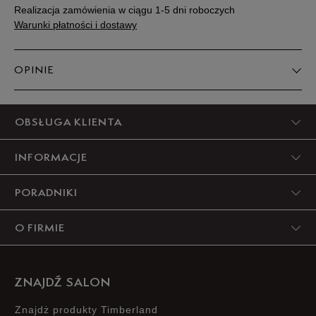
Realizacja zamówienia w ciągu 1-5 dni roboczych
Warunki płatności i dostawy
OPINIE
5
OBSŁUGA KLIENTA
93%
INFORMACJE
4
3%
PORADNIKI
3
0%
O FIRMIE
2
0%
1
3%
ZNAJDŹ SALON
Znajdż produkty Timberland