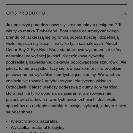
41,5
26 cm
Powiadom o dostępności
OPIS PRODUKTU
42
26,5 cm
Powiadom o dostępności
Jak połączyć ponadczasowy styl z niebanalnym designem? To
wie tylko marka Timberland! Boat shoes od amerykańskiego
43
27 cm
Powiadom o dostępności
brandu od lat cieszą się ogromną popularnością i dopełniają
wiele męskich stylizacji – nie tylko tych casualowych. Model
Cedar Bay 2-Eye Boat Shoe standardowo wykonano ze skóry
43,5
27,5 cm
Powiadom o dostępności
naturalnej najwyższej jakości. Nietuzinkową sylwetkę
podkreślają bawełnianie, ciekawie poprowadzone sznurówki. Ale
44
28 cm
jakość to nie wszystko, liczy się również komfort – w projekcie
postawiono na wyściółkę z oddychającej tkaniny. We wnętrzu
znalazła się również antybakteryjna, elastyczna wkładka
44,5
28,5 cm
Powiadom o dostępności
OrthoLite®. Całość wieńczy podeszwa z gumy non-marking,
która jest nie tylko odporna na ścieranie, ale również nie
pozostawia śladów na twardych powierzchniach. Jest wiele
45
29 cm
Powiadom o dostępności
sposobów na nadanie charakteru swojej stylizacji, jednym z nich
są boat shoes!
45,5
29,5 cm
Powiadom o dostępności
Wierzch: skóra naturalna
Wyściółka: materiał tekstylny