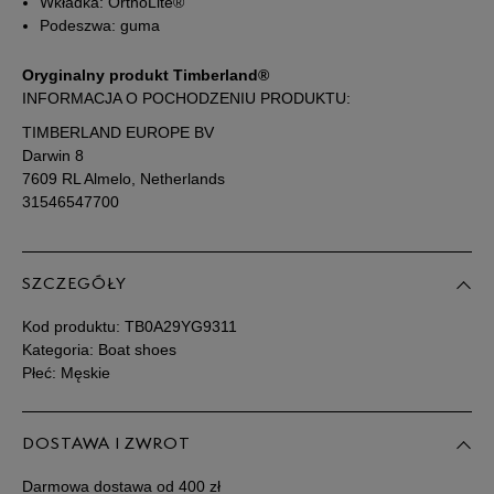
46
30 cm
Wkładka: OrthoLite®
Powiadom o dostępności
Podeszwa: guma
47,5
31 cm
Powiadom o dostępności
Oryginalny produkt Timberland®
INFORMACJA O POCHODZENIU PRODUKTU:
Podane w centymetrach wymiary dotyczą długości stopy.
TIMBERLAND EUROPE BV
Zobacz jak zmierzyć stopę?
Darwin 8
7609 RL Almelo, Netherlands
31546547700
SZCZEGÓŁY
Kod produktu:
TB0A29YG9311
Kategoria: Boat shoes
Płeć: Męskie
DOSTAWA I ZWROT
Darmowa dostawa od 400 zł