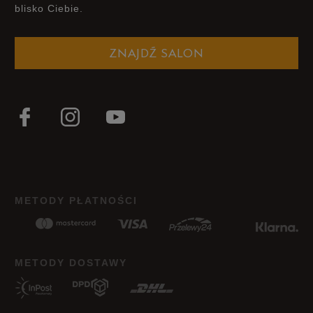
blisko Ciebie.
Szerokość
Liczba głosów: 14
ZNAJDŹ SALON
Wąski
Standardowy
Szeroki
Zgodność z rozmiarem
Liczba głosów: 14
Zaniżony
Zgodny
Zawyżony
Jak zbieramy opinie?
METODY PŁATNOŚCI
Opinie klientów
Wyczyść
Szukaj
METODY DOSTAWY