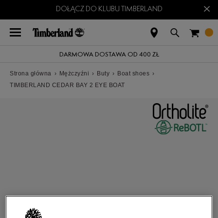
×
DOŁĄCZ DO KLUBU TIMBERLAND
DARMOWA DOSTAWA OD 400 ZŁ
Strona główna
›
Mężczyźni
›
Buty
›
Boat shoes
›
TIMBERLAND CEDAR BAY 2 EYE BOAT