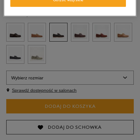
Odrzuć wszystkie
Kolor:
Brązowy
Wybierz rozmiar
Sprawdź dostępność w salonach
Rozmiary EU
Rozmiary US
DODAJ DO KOSZYKA
40
25 cm
Powiadom o dostępności
41
25,5 cm
Powiadom o dostępności
DODAJ DO SCHOWKA