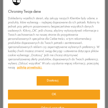
Chronimy Twoje dane
Dokładamy wszelkich starań, aby zakupy naszych Klientów były udane, a
produkty, które wybierają – najlepiej dopasowane do ich potrzeb. Robimy to
jednak przy pełnym poszanowaniu bezpieczeństwa wszystkich danych
osobowych. Kliknij „OK”, jeśli chcesz, abyśmy wykorzystywali informacje o
Twoich zachowaniach na naszej stronie do przygotowania
personalizowanych specjalnie dla Ciebie treści, w tym rekomendacji
produktów dopasowanych do Twoich potrzeb i zainteresowań,
spersonalizowanych reklam czy zapamiętywanie wybranych preferencji. W
każdej chwili możesz zmienić swoją decyzję i ustawienia dotyczące plików
cookie wybierając „Dostosuj”. Jeśli nie chcesz otrzymywać
spersonalizowanej oferty produktów, dopasowanych do Twoich preferencji,
wybierz „Odrzuć wszystkie”. W celu uzyskania więcej informacji, przeczytaj
naszą
politykę prywatności.
TIMBERLAND CEDAR BAY 2 EYE BOAT
Dostosuj
4.8
(
29
)
399,99
zł
OK
499,99
zł
-20%
(najniższa cena od momentu wprowadzenia produktu)
499,99
zł
-20%
(cena początkowa)