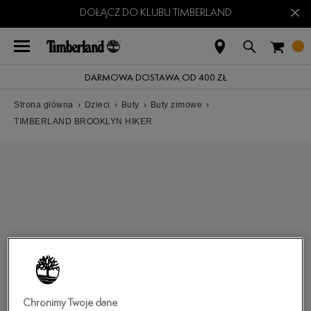
×
DOŁĄCZ DO KLUBU TIMBERLAND
DARMOWA DOSTAWA OD 400 ZŁ
Strona główna
›
Dzieci
›
Buty
›
Buty zimowe
›
TIMBERLAND BROOKLYN HIKER
Chronimy Twoje dane