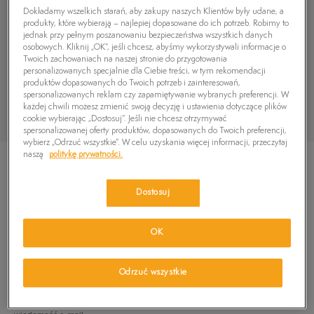
Dokładamy wszelkich starań, aby zakupy naszych Klientów były udane, a
produkty, które wybierają – najlepiej dopasowane do ich potrzeb. Robimy to
jednak przy pełnym poszanowaniu bezpieczeństwa wszystkich danych
osobowych. Kliknij „OK”, jeśli chcesz, abyśmy wykorzystywali informacje o
Twoich zachowaniach na naszej stronie do przygotowania
personalizowanych specjalnie dla Ciebie treści, w tym rekomendacji
produktów dopasowanych do Twoich potrzeb i zainteresowań,
spersonalizowanych reklam czy zapamiętywanie wybranych preferencji. W
każdej chwili możesz zmienić swoją decyzję i ustawienia dotyczące plików
cookie wybierając „Dostosuj”. Jeśli nie chcesz otrzymywać
spersonalizowanej oferty produktów, dopasowanych do Twoich preferencji,
wybierz „Odrzuć wszystkie”. W celu uzyskania więcej informacji, przeczytaj
naszą
politykę prywatności.
Dostosuj
TIMBERLAND BROOKLYN HIKER
OK
239,99
zł
Odrzuć wszystkie
PRODUKT NIEDOSTĘPNY
Wybierz swój rozmiar, a gdy będzie dostępny, otrzymasz od nas