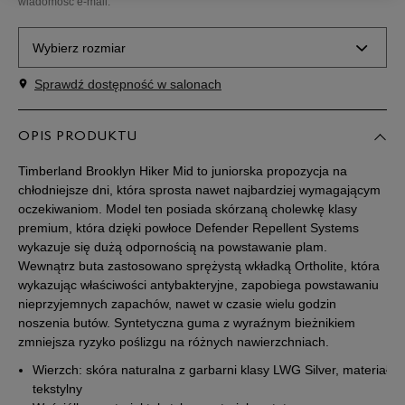
wiadomość e-mail.
Wybierz rozmiar
Sprawdź dostępność w salonach
Rozmiary EU
Rozmiary US
36
22,5 cm
OPIS PRODUKTU
Powiadom o dostępności
Timberland Brooklyn Hiker Mid to juniorska propozycja na
37
22,5 cm
Powiadom o dostępności
chłodniejsze dni, która sprosta nawet najbardziej wymagającym
oczekiwaniom. Model ten posiada skórzaną cholewkę klasy
premium, która dzięki powłoce Defender Repellent Systems
38
23,5 cm
Powiadom o dostępności
wykazuje się dużą odpornością na powstawanie plam.
Wewnątrz buta zastosowano sprężystą wkładką Ortholite, która
wykazując właściwości antybakteryjne, zapobiega powstawaniu
39
24 cm
Powiadom o dostępności
nieprzyjemnych zapachów, nawet w czasie wielu godzin
noszenia butów. Syntetyczna guma z wyraźnym bieżnikiem
40
25 cm
Powiadom o dostępności
zmniejsza ryzyko poślizgu na różnych nawierzchniach.
Wierzch: skóra naturalna z garbarni klasy LWG Silver, materiał
tekstylny
Podane w centymetrach wymiary dotyczą długości stopy.