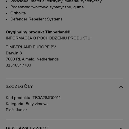
Zobacz jak zmierzyć stopę?
Wyściółka: materiał tekstylny, materiał syntetyczny
Podeszwa: tworzywo syntetyczne, guma
Ortholite
Defender Repellent Systems
Oryginalny produkt Timberland®
INFORMACJA O POCHODZENIU PRODUKTU:
TIMBERLAND EUROPE BV
Darwin 8
7609 RL Almelo, Netherlands
31546547700
SZCZEGÓŁY
Kod produktu:
TB0A28JD0011
Kategoria: Buty zimowe
Płeć: Junior
DOSTAWA I ZWROT