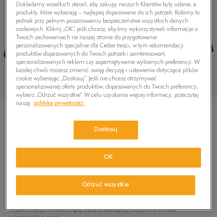
Dokładamy wszelkich starań, aby zakupy naszych Klientów były udane, a
produkty, które wybierają – najlepiej dopasowane do ich potrzeb. Robimy to
jednak przy pełnym poszanowaniu bezpieczeństwa wszystkich danych
osobowych. Kliknij „OK”, jeśli chcesz, abyśmy wykorzystywali informacje o
Twoich zachowaniach na naszej stronie do przygotowania
personalizowanych specjalnie dla Ciebie treści, w tym rekomendacji
produktów dopasowanych do Twoich potrzeb i zainteresowań,
spersonalizowanych reklam czy zapamiętywanie wybranych preferencji. W
każdej chwili możesz zmienić swoją decyzję i ustawienia dotyczące plików
cookie wybierając „Dostosuj”. Jeśli nie chcesz otrzymywać
spersonalizowanej oferty produktów, dopasowanych do Twoich preferencji,
wybierz „Odrzuć wszystkie”. W celu uzyskania więcej informacji, przeczytaj
naszą
politykę prywatności.
Dostosuj
TIMBERLAND BROOKLYN FABRIC OXFORD
OK
229,99
zł
Odrzuć wszystkie
PRODUKT NIEDOSTĘPNY
Wybierz swój rozmiar, a gdy będzie dostępny, otrzymasz od nas