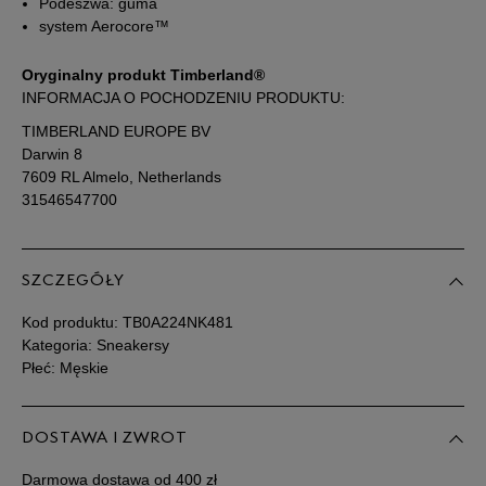
Podeszwa: guma
system Aerocore™
Podane w centymetrach wymiary dotyczą długości stopy.
Zobacz jak zmierzyć stopę?
Oryginalny produkt Timberland®
INFORMACJA O POCHODZENIU PRODUKTU:
TIMBERLAND EUROPE BV
Darwin 8
7609 RL Almelo, Netherlands
31546547700
SZCZEGÓŁY
Kod produktu:
TB0A224NK481
Kategoria: Sneakersy
Płeć: Męskie
DOSTAWA I ZWROT
Darmowa dostawa od 400 zł