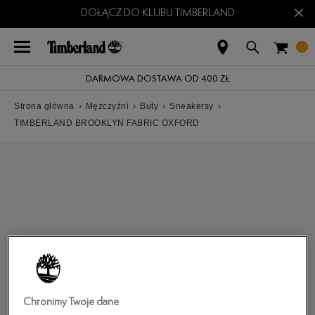
×
DOŁĄCZ DO KLUBU TIMBERLAND
DARMOWA DOSTAWA OD 400 ZŁ
Strona główna
›
Mężczyźni
›
Buty
›
Sneakersy
›
TIMBERLAND BROOKLYN FABRIC OXFORD
Chronimy Twoje dane