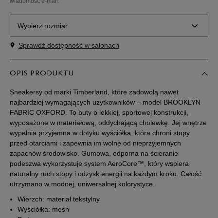
wiadomość e-mail.
Wybierz rozmiar
Sprawdź dostępność w salonach
Rozmiary EU
Rozmiary US
41
25,5 cm
OPIS PRODUKTU
Powiadom o dostępności
Sneakersy od marki Timberland, które zadowolą nawet
41,5
26 cm
Powiadom o dostępności
najbardziej wymagających użytkowników – model BROOKLYN
FABRIC OXFORD. To buty o lekkiej, sportowej konstrukcji,
wyposażone w materiałową, oddychającą cholewkę. Jej wnętrze
42
26,5 cm
Powiadom o dostępności
wypełnia przyjemna w dotyku wyściółka, która chroni stopy
przed otarciami i zapewnia im wolne od nieprzyjemnych
zapachów środowisko. Gumowa, odporna na ścieranie
43
27 cm
Powiadom o dostępności
podeszwa wykorzystuje system AeroCore™, który wspiera
naturalny ruch stopy i odzysk energii na każdym kroku. Całość
44
28 cm
Powiadom o dostępności
utrzymano w modnej, uniwersalnej kolorystyce.
Wierzch: materiał tekstylny
45
29 cm
Powiadom o dostępności
Wyściółka: mesh