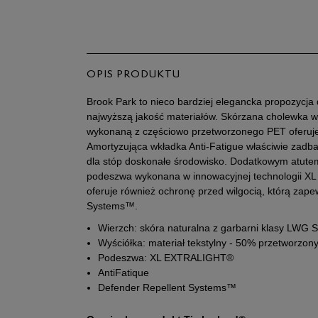
OPIS PRODUKTU
Brook Park to nieco bardziej elegancka propozycja 
najwyższą jakość materiałów. Skórzana cholewka w
wykonaną z częściowo przetworzonego PET oferuj
Amortyzująca wkładka Anti-Fatigue właściwie zadba
dla stóp doskonałe środowisko. Dodatkowym atutem 
podeszwa wykonana w innowacyjnej technologii X
oferuje również ochronę przed wilgocią, którą zap
Systems™.
Wierzch: skóra naturalna z garbarni klasy LWG S
Wyściółka: materiał tekstylny - 50% przetworzon
Podeszwa: XL EXTRALIGHT®
AntiFatique
Defender Repellent Systems™