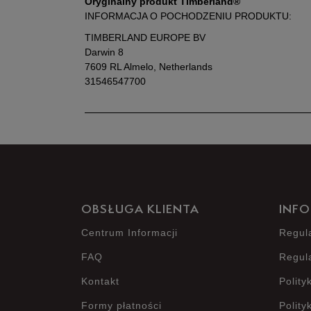
Oryginalny produkt Timberland®
INFORMACJA O POCHODZENIU PRODUKTU:
TIMBERLAND EUROPE BV
Darwin 8
7609 RL Almelo, Netherlands
31546547700
OBSŁUGA KLIENTA
INFO
Centrum Informacji
Regul
FAQ
Regul
Kontakt
Polity
Formy płatności
Polity