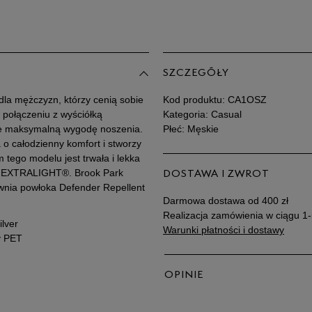
Po
Zo
44,5
45
SZCZEGÓŁY
45,5
dla mężczyzn, którzy cenią sobie
Kod produktu:
CA1OSZ
 połączeniu z wyściółką
Kategoria: Casual
e maksymalną wygodę noszenia.
Płeć: Męskie
46
 o całodzienny komfort i stworzy
tego modelu jest trwała i lekka
L EXTRALIGHT®. Brook Park
DOSTAWA I ZWROT
ewnia powłoka Defender Repellent
Darmowa dostawa od 400 zł
Realizacja zamówienia w ciągu 1-
ilver
Warunki płatności i dostawy
y PET
OPINIE