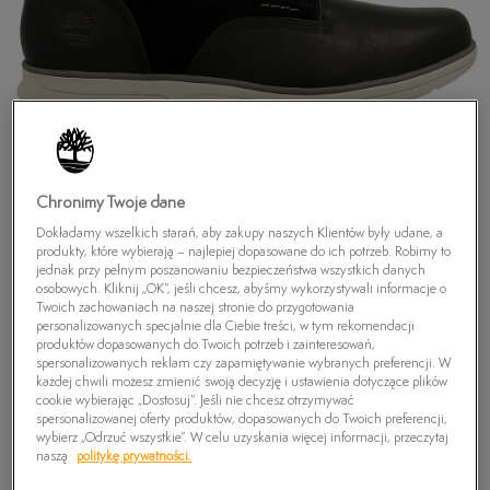
Chronimy Twoje dane
Dokładamy wszelkich starań, aby zakupy naszych Klientów były udane, a
produkty, które wybierają – najlepiej dopasowane do ich potrzeb. Robimy to
jednak przy pełnym poszanowaniu bezpieczeństwa wszystkich danych
osobowych. Kliknij „OK”, jeśli chcesz, abyśmy wykorzystywali informacje o
Twoich zachowaniach na naszej stronie do przygotowania
personalizowanych specjalnie dla Ciebie treści, w tym rekomendacji
TIMBERLAND BRADSTREET BOOT
produktów dopasowanych do Twoich potrzeb i zainteresowań,
spersonalizowanych reklam czy zapamiętywanie wybranych preferencji. W
199,99
zł
każdej chwili możesz zmienić swoją decyzję i ustawienia dotyczące plików
cookie wybierając „Dostosuj”. Jeśli nie chcesz otrzymywać
spersonalizowanej oferty produktów, dopasowanych do Twoich preferencji,
wybierz „Odrzuć wszystkie”. W celu uzyskania więcej informacji, przeczytaj
PRODUKT NIEDOSTĘPNY
naszą
politykę prywatności.
Wybierz swój rozmiar, a gdy będzie dostępny, otrzymasz od nas