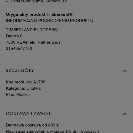
Podeszwa: guma, SensorFlex
44,5
28,5 cm
Powiadom o dostępności
Oryginalny produkt Timberland®
INFORMACJA O POCHODZENIU PRODUKTU:
45
29 cm
Powiadom o dostępności
TIMBERLAND EUROPE BV
Darwin 8
7609 RL Almelo, Netherlands
45,5
29,5 cm
Powiadom o dostępności
31546547700
46
30 cm
Powiadom o dostępności
SZCZEGÓŁY
Kod produktu:
A1789
Kategoria: Chukka
Płeć: Męskie
DOSTAWA I ZWROT
Darmowa dostawa od 400 zł
Realizacja zamówienia w ciągu 1-5 dni roboczych