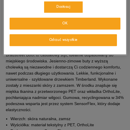
wiadomość e-mail.
Dostosuj
Wybierz rozmiar
OK
Sprawdź dostępność w salonach
Rozmiary EU
Rozmiary US
Odrzuć wszystkie
41
25,5 cm
OPIS PRODUKTU
Powiadom o dostępności
Bradstreet Boot to casualowy styl, idealnie dopasowany do
41,5
26 cm
Powiadom o dostępności
miejskiego środowiska. Jesienno-zimowe buty z wyższą
cholewką są niezawodne i dostarczą Ci codziennego komfortu,
nawet podczas długiego użytkowania. Lekkie, funkcjonalne i
42
26,5 cm
Powiadom o dostępności
uniwersalne - szyldowane drzewkiem Timberland. Wykonane
zostały z mieszanki skóry z zamszem. W środku znajduje się
miękka tkanina z przetworzonego PET oraz wkładka OrthoLite,
43
27 cm
Powiadom o dostępności
pochłaniająca nadmiar wilgoci. Gumowa, recyclingowana w 34%
podeszwa wsparta jest przez system SensorFlex, który dodaje
43,5
27,5 cm
Powiadom o dostępności
elastyczności.
Wierzch: skóra naturalna, zamsz
44
28 cm
Powiadom o dostępności
Wyściółka: materiał tekstylny z PET, OrthoLite