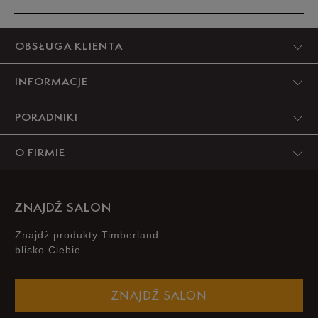
25
15 cm
Powiadom o dostępności
Produkt nie posiada recenzji
OBSŁUGA KLIENTA
25,5
15,5 cm
Powiadom o dostępności
INFORMACJE
26
16 cm
Powiadom o dostępności
PORADNIKI
26,5
16 cm
Powiadom o dostępności
O FIRMIE
27
16,5 cm
Powiadom o dostępności
ZNAJDŹ SALON
28
17 cm
Powiadom o dostępności
Znajdż produkty Timberland
blisko Ciebie.
28,5
17,5 cm
Powiadom o dostępności
ZNAJDŹ SALON
29
18 cm
Powiadom o dostępności