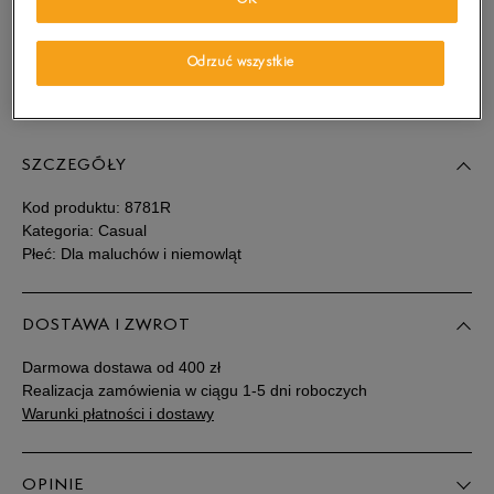
OK
wiadomość e-mail.
Wybierz rozmiar
Odrzuć wszystkie
Sprawdź dostępność w salonach
Rozmiary EU
Rozmiary US
SZCZEGÓŁY
21
12,5 cm
Powiadom o dostępności
Kod produktu:
8781R
22
13 cm
Powiadom o dostępności
Kategoria: Casual
Płeć: Dla maluchów i niemowląt
22,5
13,5 cm
Powiadom o dostępności
DOSTAWA I ZWROT
23
14 cm
Powiadom o dostępności
Darmowa dostawa od 400 zł
Realizacja zamówienia w ciągu 1-5 dni roboczych
23,5
14 cm
Powiadom o dostępności
Warunki płatności i dostawy
24
14,5 cm
Powiadom o dostępności
OPINIE