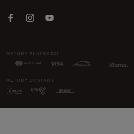
30
18,5 cm
Powiadom o dostępności
Podane w centymetrach wymiary dotyczą długości stopy.
Zobacz jak zmierzyć stopę?
METODY PŁATNOŚCI
METODY DOSTAWY