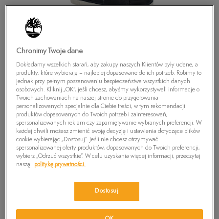
Chronimy Twoje dane
Dokładamy wszelkich starań, aby zakupy naszych Klientów były udane, a
produkty, które wybierają – najlepiej dopasowane do ich potrzeb. Robimy to
jednak przy pełnym poszanowaniu bezpieczeństwa wszystkich danych
osobowych. Kliknij „OK”, jeśli chcesz, abyśmy wykorzystywali informacje o
Twoich zachowaniach na naszej stronie do przygotowania
personalizowanych specjalnie dla Ciebie treści, w tym rekomendacji
produktów dopasowanych do Twoich potrzeb i zainteresowań,
spersonalizowanych reklam czy zapamiętywanie wybranych preferencji. W
każdej chwili możesz zmienić swoją decyzję i ustawienia dotyczące plików
cookie wybierając „Dostosuj”. Jeśli nie chcesz otrzymywać
spersonalizowanej oferty produktów, dopasowanych do Twoich preferencji,
TIMBERLAND BOYS HOOKSET CAMP
wybierz „Odrzuć wszystkie”. W celu uzyskania więcej informacji, przeczytaj
naszą
politykę prywatności.
129,99
zł
Dostosuj
PRODUKT NIEDOSTĘPNY
Wybierz swój rozmiar, a gdy będzie dostępny, otrzymasz od nas