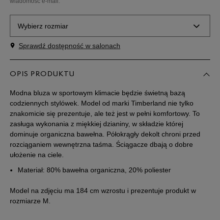
wiadomość e-mail.
Wybierz rozmiar
Sprawdź dostępność w salonach
Powiadom o
S
dostępności
OPIS PRODUKTU
Powiadom o
M
dostępności
Modna bluza w sportowym klimacie będzie świetną bazą
codziennych stylówek. Model od marki Timberland nie tylko
znakomicie się prezentuje, ale też jest w pełni komfortowy. To
Powiadom o
L
dostępności
zasługa wykonania z miękkiej dzianiny, w składzie której
dominuje organiczna bawełna. Półokrągły dekolt chroni przed
rozciąganiem wewnętrzna taśma. Ściągacze dbają o dobre
Powiadom o
XL
ułożenie na ciele.
dostępności
Materiał: 80% bawełna organiczna, 20% poliester
Powiadom o
XXL
dostępności
Model na zdjęciu ma 184 cm wzrostu i prezentuje produkt w
rozmiarze M.
Powiadom o
XXXL