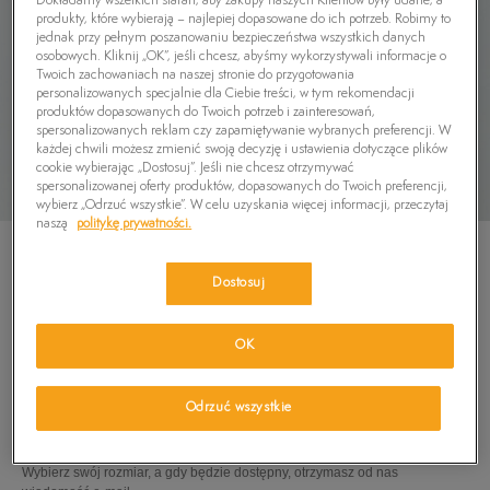
Dokładamy wszelkich starań, aby zakupy naszych Klientów były udane, a
produkty, które wybierają – najlepiej dopasowane do ich potrzeb. Robimy to
jednak przy pełnym poszanowaniu bezpieczeństwa wszystkich danych
osobowych. Kliknij „OK”, jeśli chcesz, abyśmy wykorzystywali informacje o
Twoich zachowaniach na naszej stronie do przygotowania
personalizowanych specjalnie dla Ciebie treści, w tym rekomendacji
produktów dopasowanych do Twoich potrzeb i zainteresowań,
spersonalizowanych reklam czy zapamiętywanie wybranych preferencji. W
każdej chwili możesz zmienić swoją decyzję i ustawienia dotyczące plików
cookie wybierając „Dostosuj”. Jeśli nie chcesz otrzymywać
spersonalizowanej oferty produktów, dopasowanych do Twoich preferencji,
wybierz „Odrzuć wszystkie”. W celu uzyskania więcej informacji, przeczytaj
naszą
politykę prywatności.
Dostosuj
TIMBERLAND BLUZA YC CUT & SEW CREW
OK
359,99
zł
Odrzuć wszystkie
PRODUKT NIEDOSTĘPNY
Wybierz swój rozmiar, a gdy będzie dostępny, otrzymasz od nas