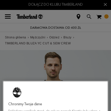
×
DOŁĄCZ DO KLUBU TIMBERLAND
DARMOWA DOSTAWA OD 400 ZŁ
Strona główna
›
Mężczyźni
›
Odzież
›
Bluzy
›
TIMBERLAND BLUZA YC CUT & SEW CREW
Chronimy Twoje dane